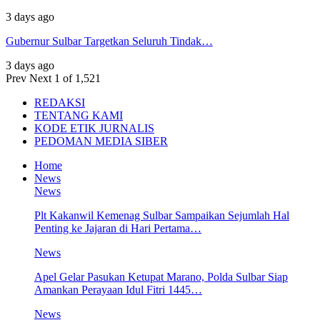
3 days ago
Gubernur Sulbar Targetkan Seluruh Tindak…
3 days ago
Prev
Next
1 of 1,521
REDAKSI
TENTANG KAMI
KODE ETIK JURNALIS
PEDOMAN MEDIA SIBER
Home
News
News
Plt Kakanwil Kemenag Sulbar Sampaikan Sejumlah Hal
Penting ke Jajaran di Hari Pertama…
News
Apel Gelar Pasukan Ketupat Marano, Polda Sulbar Siap
Amankan Perayaan Idul Fitri 1445…
News