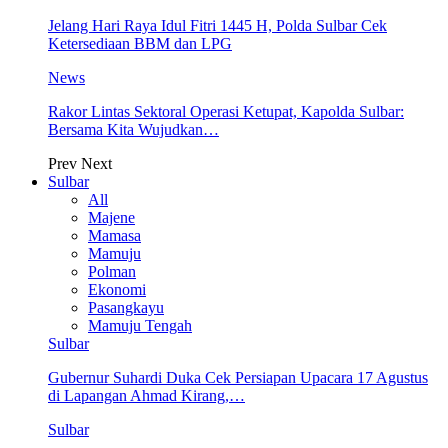
Jelang Hari Raya Idul Fitri 1445 H, Polda Sulbar Cek
Ketersediaan BBM dan LPG
News
Rakor Lintas Sektoral Operasi Ketupat, Kapolda Sulbar:
Bersama Kita Wujudkan…
Prev
Next
Sulbar
All
Majene
Mamasa
Mamuju
Polman
Ekonomi
Pasangkayu
Mamuju Tengah
Sulbar
Gubernur Suhardi Duka Cek Persiapan Upacara 17 Agustus
di Lapangan Ahmad Kirang,…
Sulbar