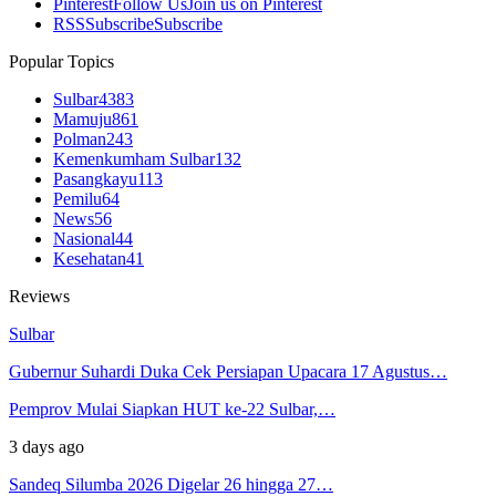
Pinterest
Follow Us
Join us on Pinterest
RSS
Subscribe
Subscribe
Popular Topics
Sulbar
4383
Mamuju
861
Polman
243
Kemenkumham Sulbar
132
Pasangkayu
113
Pemilu
64
News
56
Nasional
44
Kesehatan
41
Reviews
Sulbar
Gubernur Suhardi Duka Cek Persiapan Upacara 17 Agustus…
Pemprov Mulai Siapkan HUT ke-22 Sulbar,…
3 days ago
Sandeq Silumba 2026 Digelar 26 hingga 27…