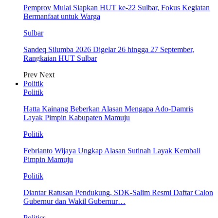
Pemprov Mulai Siapkan HUT ke-22 Sulbar, Fokus Kegiatan
Bermanfaat untuk Warga
Sulbar
Sandeq Silumba 2026 Digelar 26 hingga 27 September,
Rangkaian HUT Sulbar
Prev
Next
Politik
Politik
Hatta Kainang Beberkan Alasan Mengapa Ado-Damris
Layak Pimpin Kabupaten Mamuju
Politik
Febrianto Wijaya Ungkap Alasan Sutinah Layak Kembali
Pimpin Mamuju
Politik
Diantar Ratusan Pendukung, SDK-Salim Resmi Daftar Calon
Gubernur dan Wakil Gubernur…
Politics