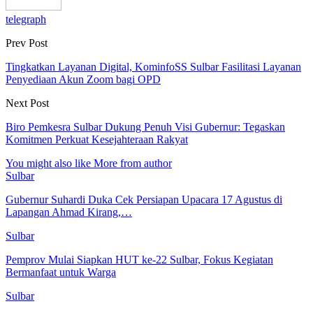
telegraph
Prev Post
Tingkatkan Layanan Digital, KominfoSS Sulbar Fasilitasi Layanan
Penyediaan Akun Zoom bagi OPD
Next Post
Biro Pemkesra Sulbar Dukung Penuh Visi Gubernur: Tegaskan
Komitmen Perkuat Kesejahteraan Rakyat
You might also like
More from author
Sulbar
Gubernur Suhardi Duka Cek Persiapan Upacara 17 Agustus di
Lapangan Ahmad Kirang,…
Sulbar
Pemprov Mulai Siapkan HUT ke-22 Sulbar, Fokus Kegiatan
Bermanfaat untuk Warga
Sulbar