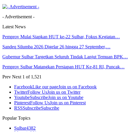
- Advertisement -
Latest News
Pemprov Mulai Siapkan HUT ke-22 Sulbar, Fokus Kegiatan…
Sandeq Silumba 2026 Digelar 26 hingga 27 September,…
Gubernur Sulbar Targetkan Seluruh Tindak Lanjut Temuan BPK…
Pemprov Sulbar Matangkan Persiapan HUT Ke-81 RI, Puncak…
Prev
Next
1 of 1,521
Facebook
Like our page
Join us on Facebook
Twitter
Follow Us
Join us on Twitter
Youtube
Subscribe
Join us on Youtube
Pinterest
Follow Us
Join us on Pinterest
RSS
Subscribe
Subscribe
Popular Topics
Sulbar
4382