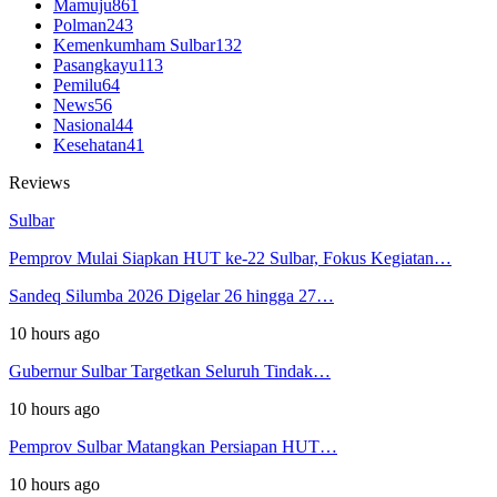
Mamuju
861
Polman
243
Kemenkumham Sulbar
132
Pasangkayu
113
Pemilu
64
News
56
Nasional
44
Kesehatan
41
Reviews
Sulbar
Pemprov Mulai Siapkan HUT ke-22 Sulbar, Fokus Kegiatan…
Sandeq Silumba 2026 Digelar 26 hingga 27…
10 hours ago
Gubernur Sulbar Targetkan Seluruh Tindak…
10 hours ago
Pemprov Sulbar Matangkan Persiapan HUT…
10 hours ago