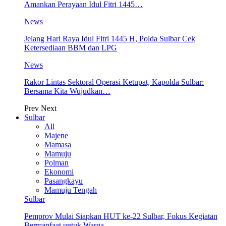
Amankan Perayaan Idul Fitri 1445…
News
Jelang Hari Raya Idul Fitri 1445 H, Polda Sulbar Cek
Ketersediaan BBM dan LPG
News
Rakor Lintas Sektoral Operasi Ketupat, Kapolda Sulbar:
Bersama Kita Wujudkan…
Prev
Next
Sulbar
All
Majene
Mamasa
Mamuju
Polman
Ekonomi
Pasangkayu
Mamuju Tengah
Sulbar
Pemprov Mulai Siapkan HUT ke-22 Sulbar, Fokus Kegiatan
Bermanfaat untuk Warga