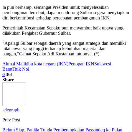
Ia pun berharap, semangat Presiden untuk menyelesaikan
pembangunan tersebut, dapat mendorong Sulbar segera menyiapkan
diri berkontribusi terhadap percepatan pembangunan IKN.
Pemerintah Kecamatan Sepaku pun menyambut baik upaya yang
dilakukan Penjabat Gubernur Sulbar.
“Apalagi Sulbar sebagai daerah yang sangat strategis dan memiliki
nilai tawar yang tinggi terhadap kebutuhan material dan
pangan,”Camat Sepaku Adi Kustaman tutupnya. (*)
Akmal Malik
ibu kota negara (IKN)
Penopan IKN
Sulawesi
Barat
Titik Nol
0
361
Share
telegraph
Prev Post
Belum Siap, Panitia Tunda Pemberangkatan Passandeq ke Pulau