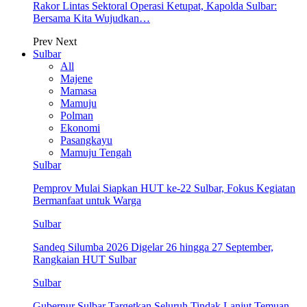
Rakor Lintas Sektoral Operasi Ketupat, Kapolda Sulbar:
Bersama Kita Wujudkan…
Prev
Next
Sulbar
All
Majene
Mamasa
Mamuju
Polman
Ekonomi
Pasangkayu
Mamuju Tengah
Sulbar
Pemprov Mulai Siapkan HUT ke-22 Sulbar, Fokus Kegiatan
Bermanfaat untuk Warga
Sulbar
Sandeq Silumba 2026 Digelar 26 hingga 27 September,
Rangkaian HUT Sulbar
Sulbar
Gubernur Sulbar Targetkan Seluruh Tindak Lanjut Temuan