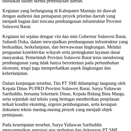
diusulkan dalam skema pembiayaan daerah.
Kegiatan yang berlangsung di Kabupaten Mamuju ini diawali
dengan audiensi dan pemaparan proyek prioritas daerah yang
menjadi bagian dari rencana pembangunan infrastruktur Provinsi
Sulawesi Barat.
Kegiatan ini sejalan dengan visi dan misi Gubernur Sulawesi Barat,
Suhardi Duka, dalam mewujudkan pembangunan infrastruktur yang
berkualitas, berkelanjutan, dan berwawasan lingkungan. Melalui
penguatan konektivitas wilayah serta peningkatan layanan dasar
masyarakat, Pemerintah Provinsi Sulawesi Barat terus mendorong
pembangunan yang tidak hanya berorientasi pada pertumbuhan
ekonomi, tetapi juga memperhatikan aspek lingkungan dan
keberlanjutan.
Dalam kunjungan tersebut, Tim PT SMI didampingi langsung oleh
Kepala Dinas PUPRD Provinsi Sulawesi Barat, Surya Yuliawan
Sarifuddin, bersama Sekretaris Dinas, Kepala Bidang Bina Marga,
serta sejumlah staf teknis yang bertugas memberikan penjelasan
terkait kondisi eksisting, urgensi pembangunan, serta kesiapan
dokumen teknis masing-masing proyek yang menjadi objek
peninjauan.
Pada kesempatan tersebut, Surya Yuliawan Sarifuddin
menyampaikan apresiasi atas perhatian dan dukungan PT SMI