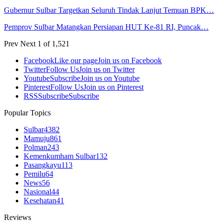
Gubernur Sulbar Targetkan Seluruh Tindak Lanjut Temuan BPK…
Pemprov Sulbar Matangkan Persiapan HUT Ke-81 RI, Puncak…
Prev
Next
1 of 1,521
Facebook
Like our page
Join us on Facebook
Twitter
Follow Us
Join us on Twitter
Youtube
Subscribe
Join us on Youtube
Pinterest
Follow Us
Join us on Pinterest
RSS
Subscribe
Subscribe
Popular Topics
Sulbar
4382
Mamuju
861
Polman
243
Kemenkumham Sulbar
132
Pasangkayu
113
Pemilu
64
News
56
Nasional
44
Kesehatan
41
Reviews