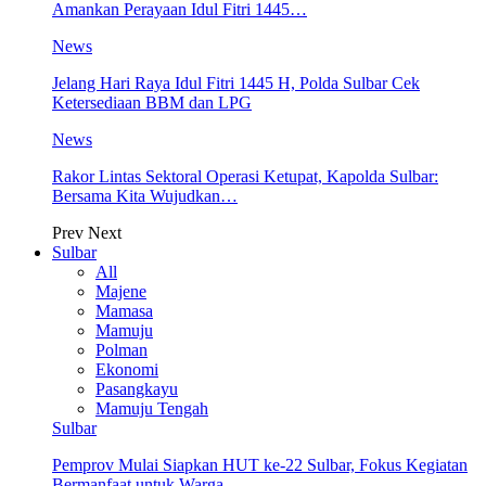
Amankan Perayaan Idul Fitri 1445…
News
Jelang Hari Raya Idul Fitri 1445 H, Polda Sulbar Cek
Ketersediaan BBM dan LPG
News
Rakor Lintas Sektoral Operasi Ketupat, Kapolda Sulbar:
Bersama Kita Wujudkan…
Prev
Next
Sulbar
All
Majene
Mamasa
Mamuju
Polman
Ekonomi
Pasangkayu
Mamuju Tengah
Sulbar
Pemprov Mulai Siapkan HUT ke-22 Sulbar, Fokus Kegiatan
Bermanfaat untuk Warga