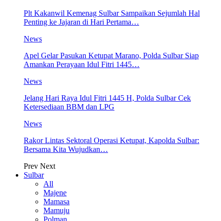
Plt Kakanwil Kemenag Sulbar Sampaikan Sejumlah Hal
Penting ke Jajaran di Hari Pertama…
News
Apel Gelar Pasukan Ketupat Marano, Polda Sulbar Siap
Amankan Perayaan Idul Fitri 1445…
News
Jelang Hari Raya Idul Fitri 1445 H, Polda Sulbar Cek
Ketersediaan BBM dan LPG
News
Rakor Lintas Sektoral Operasi Ketupat, Kapolda Sulbar:
Bersama Kita Wujudkan…
Prev
Next
Sulbar
All
Majene
Mamasa
Mamuju
Polman