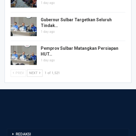
1 day ago
Gubernur Sulbar Targetkan Seluruh
Tindak…
1 day ago
Pemprov Sulbar Matangkan Persiapan
HUT…
1 day ago
PREV
NEXT
1 of 1,521
REDAKSI