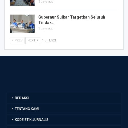
3 days ago
Gubernur Sulbar Targetkan Seluruh
Tindak…
3 days ago
PREV
NEXT
1 of 1,521
REDAKSI
TENTANG KAMI
KODE ETIK JURNALIS