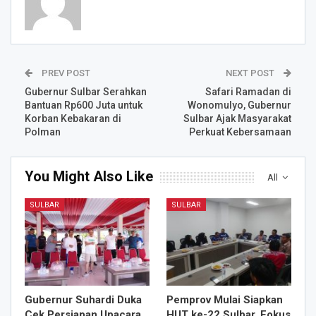
PREV POST
NEXT POST
Gubernur Sulbar Serahkan
Safari Ramadan di
Bantuan Rp600 Juta untuk
Wonomulyo, Gubernur
Korban Kebakaran di
Sulbar Ajak Masyarakat
Polman
Perkuat Kebersamaan
You Might Also Like
All
SULBAR
SULBAR
Gubernur Suhardi Duka
Pemprov Mulai Siapkan
Cek Persiapan Upacara
HUT ke-22 Sulbar, Fokus