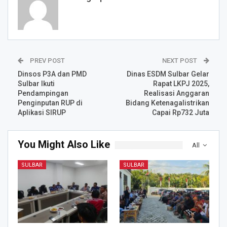
PREV POST
NEXT POST
Dinsos P3A dan PMD
Dinas ESDM Sulbar Gelar
Sulbar Ikuti
Rapat LKPJ 2025,
Pendampingan
Realisasi Anggaran
Penginputan RUP di
Bidang Ketenagalistrikan
Aplikasi SIRUP
Capai Rp732 Juta
You Might Also Like
All
SULBAR
SULBAR