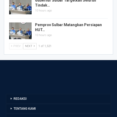
Gubernur Sulbar Targetkan Seluruh
Tindak…
10 hours ago
Pemprov Sulbar Matangkan Persiapan
HUT…
10 hours ago
PREV
NEXT
1 of 1,521
REDAKSI
TENTANG KAMI