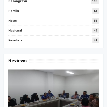
Pasangkayu
113
Pemilu
64
News
56
Nasional
44
Kesehatan
41
Reviews