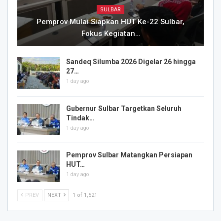
SULBAR
Pemprov Mulai Siapkan HUT Ke-22 Sulbar,
Fokus Kegiatan…
Sandeq Silumba 2026 Digelar 26 hingga
27…
1 day ago
Gubernur Sulbar Targetkan Seluruh
Tindak…
1 day ago
Pemprov Sulbar Matangkan Persiapan
HUT…
1 day ago
PREV
NEXT
1 of 1,521