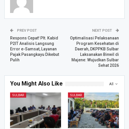
PREV POST
NEXT POST
Respons Cepat! Plt. Kabid
Optimalisasi Pelaksanaan
P2IT Analisis Langsung
Program Kesehatan di
Error e-Samsat, Layanan
Daerah, DKPPKB Sulbar
Pajak Pasangkayu Dikebut
Laksanakan Binwil di
Pulih
Majene: Wujudkan Sulbar
Sehat 2026
You Might Also Like
All
SULBAR
SULBAR