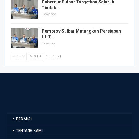
Gubernur Sulbar Targetkan Seluruh
Tindak…
1 day ago
Pemprov Sulbar Matangkan Persiapan
HUT…
1 day ago
PREV
NEXT
1 of 1,521
REDAKSI
TENTANG KAMI