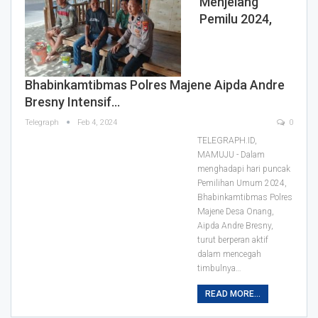
Menjelang
Pemilu 2024,
Bhabinkamtibmas Polres Majene Aipda Andre
Bresny Intensif…
Telegraph
Feb 4, 2024
0
TELEGRAPH.ID,
MAMUJU - Dalam
menghadapi hari puncak
Pemilihan Umum 2024,
Bhabinkamtibmas Polres
Majene Desa Onang,
Aipda Andre Bresny,
turut berperan aktif
dalam mencegah
timbulnya…
READ MORE...