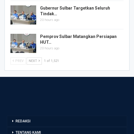
Gubernur Sulbar Targetkan Seluruh
Tindak…
20 hours ago
Pemprov Sulbar Matangkan Persiapan
HUT…
20 hours ago
PREV
NEXT
1 of 1,521
REDAKSI
TENTANG KAMI