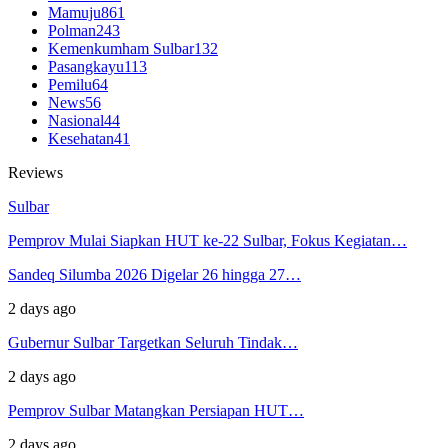
Mamuju
861
Polman
243
Kemenkumham Sulbar
132
Pasangkayu
113
Pemilu
64
News
56
Nasional
44
Kesehatan
41
Reviews
Sulbar
Pemprov Mulai Siapkan HUT ke-22 Sulbar, Fokus Kegiatan…
Sandeq Silumba 2026 Digelar 26 hingga 27…
2 days ago
Gubernur Sulbar Targetkan Seluruh Tindak…
2 days ago
Pemprov Sulbar Matangkan Persiapan HUT…
2 days ago