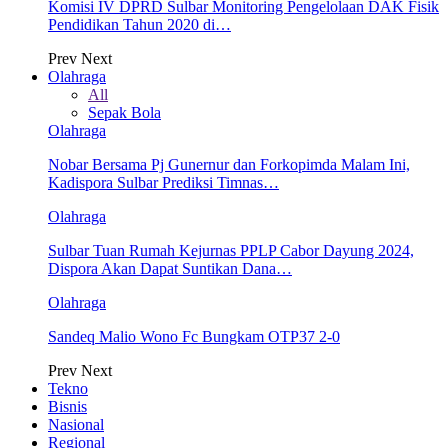
Komisi IV DPRD Sulbar Monitoring Pengelolaan DAK Fisik
Pendidikan Tahun 2020 di…
Prev
Next
Olahraga
All
Sepak Bola
Olahraga
Nobar Bersama Pj Gunernur dan Forkopimda Malam Ini,
Kadispora Sulbar Prediksi Timnas…
Olahraga
Sulbar Tuan Rumah Kejurnas PPLP Cabor Dayung 2024,
Dispora Akan Dapat Suntikan Dana…
Olahraga
Sandeq Malio Wono Fc Bungkam OTP37 2-0
Prev
Next
Tekno
Bisnis
Nasional
Regional