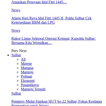
Amankan Perayaan Idul Fitri 1445…
News
Jelang Hari Raya Idul Fitri 1445 H, Polda Sulbar Cek
Ketersediaan BBM dan LPG
News
Rakor Lintas Sektoral Operasi Ketupat, Kapolda Sulbar:
Bersama Kita Wujudkan…
Prev
Next
Sulbar
All
Majene
Mamasa
Mamuju
Polman
Ekonomi
Pasangkayu
Mamuju Tengah
Sulbar
Pemprov Mulai Siapkan HUT ke-22 Sulbar, Fokus Kegiatan
Bermanfaat untuk Warga