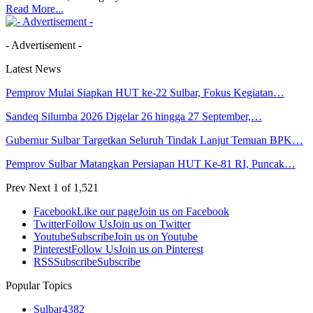
Read More...
- Advertisement -
Latest News
Pemprov Mulai Siapkan HUT ke-22 Sulbar, Fokus Kegiatan…
Sandeq Silumba 2026 Digelar 26 hingga 27 September,…
Gubernur Sulbar Targetkan Seluruh Tindak Lanjut Temuan BPK…
Pemprov Sulbar Matangkan Persiapan HUT Ke-81 RI, Puncak…
Prev
Next
1 of 1,521
Facebook
Like our page
Join us on Facebook
Twitter
Follow Us
Join us on Twitter
Youtube
Subscribe
Join us on Youtube
Pinterest
Follow Us
Join us on Pinterest
RSS
Subscribe
Subscribe
Popular Topics
Sulbar
4382