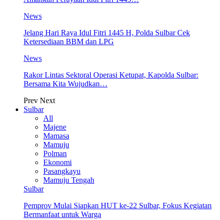
News
Jelang Hari Raya Idul Fitri 1445 H, Polda Sulbar Cek
Ketersediaan BBM dan LPG
News
Rakor Lintas Sektoral Operasi Ketupat, Kapolda Sulbar:
Bersama Kita Wujudkan…
Prev
Next
Sulbar
All
Majene
Mamasa
Mamuju
Polman
Ekonomi
Pasangkayu
Mamuju Tengah
Sulbar
Pemprov Mulai Siapkan HUT ke-22 Sulbar, Fokus Kegiatan
Bermanfaat untuk Warga