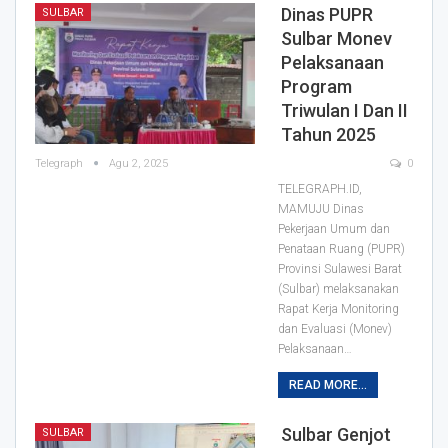
Dinas PUPR
SULBAR
Sulbar Monev
Pelaksanaan
Program
Triwulan I Dan II
Tahun 2025
Telegraph
Agu 2, 2025
0
TELEGRAPH.ID,
MAMUJU Dinas
Pekerjaan Umum dan
Penataan Ruang (PUPR)
Provinsi Sulawesi Barat
(Sulbar) melaksanakan
Rapat Kerja Monitoring
dan Evaluasi (Monev)
Pelaksanaan…
READ MORE...
Sulbar Genjot
SULBAR