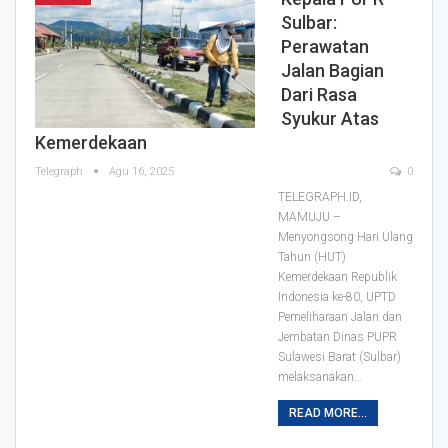
Sulbar:
Perawatan
Jalan Bagian
Dari Rasa
Syukur Atas
Kemerdekaan
Telegraph
Agu 16, 2025
0
TELEGRAPH.ID,
MAMUJU –
Menyongsong Hari Ulang
Tahun (HUT)
Kemerdekaan Republik
Indonesia ke-80, UPTD
Pemeliharaan Jalan dan
Jembatan Dinas PUPR
Sulawesi Barat (Sulbar)
melaksanakan…
READ MORE...