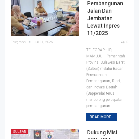
Pembangunan
Jalan Dan
Jembatan
Lewat Inpres
11/2025
Telegraph
Jul 11, 2025
0
TELEGRAPH.ID,
MAMUJU – Pemerintah
Provinsi Sulawesi Barat
(Sulbar) melalui Badan
Perencanaan
Pembangunan, Riset,
dan Inovasi Daerah
(Bapperida) terus
mendorong percepatan
pembangunan…
READ MORE...
Dukung Misi
SULBAR