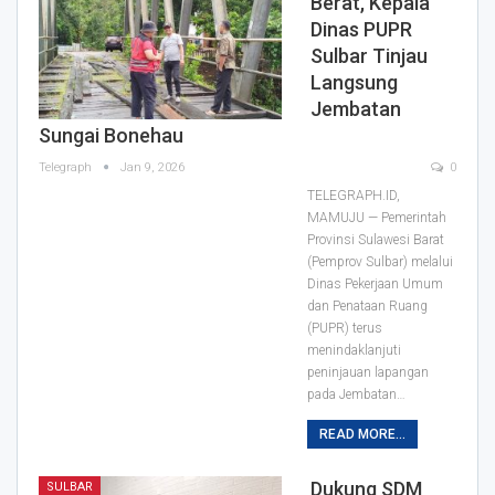
Berat, Kepala
Dinas PUPR
Sulbar Tinjau
Langsung
Jembatan
Sungai Bonehau
Telegraph
Jan 9, 2026
0
TELEGRAPH.ID,
MAMUJU — Pemerintah
Provinsi Sulawesi Barat
(Pemprov Sulbar) melalui
Dinas Pekerjaan Umum
dan Penataan Ruang
(PUPR) terus
menindaklanjuti
peninjauan lapangan
pada Jembatan…
READ MORE...
Dukung SDM
SULBAR