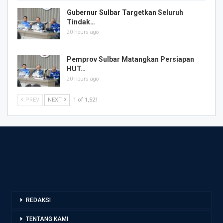
Gubernur Sulbar Targetkan Seluruh
Tindak…
20 hours ago
Pemprov Sulbar Matangkan Persiapan
HUT…
20 hours ago
PREV
NEXT
1 of 1,521
REDAKSI
TENTANG KAMI