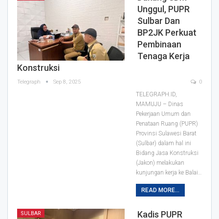
Unggul, PUPR
Sulbar Dan
BP2JK Perkuat
Pembinaan
Tenaga Kerja
Konstruksi
Telegraph
Sep 8, 2025
0
TELEGRAPH.ID,
MAMUJU – Dinas
Pekerjaan Umum dan
Penataan Ruang (PUPR)
Provinsi Sulawesi Barat
(Sulbar) dalam hal ini
Bidang Jasa Konstruksi
(Jakon) melakukan
kunjungan kerja ke Balai…
READ MORE...
Kadis PUPR
SULBAR