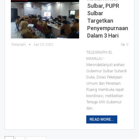
Sulbar, PUPR
Sulbar
Targetkan
Penyempurnaan
Dalam 3 Hari
Telegraph
Apr 23, 2025
0
TELEGRAPH.ID,
MAMUJU -
Menindaklanjuti arahan
Gubernur Sulbar Suhardi
Duka, Dinas Pekerjaan
Umum dan Penataan
Ruang membuka rapat
koordinasi, melibatkan
Tenaga Ahli Gubernur
dan…
READ MORE...