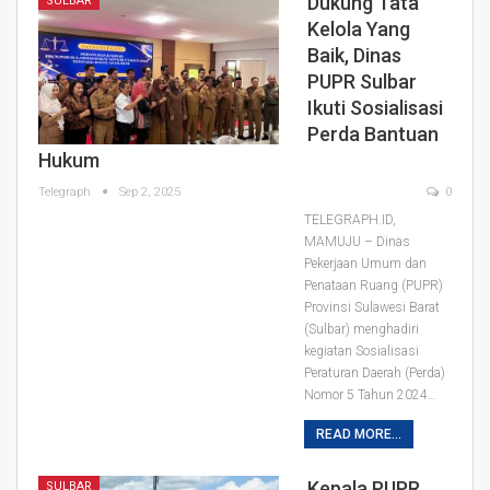
Dukung Tata
SULBAR
Kelola Yang
Baik, Dinas
PUPR Sulbar
Ikuti Sosialisasi
Perda Bantuan
Hukum
Telegraph
Sep 2, 2025
0
TELEGRAPH.ID,
MAMUJU – Dinas
Pekerjaan Umum dan
Penataan Ruang (PUPR)
Provinsi Sulawesi Barat
(Sulbar) menghadiri
kegiatan Sosialisasi
Peraturan Daerah (Perda)
Nomor 5 Tahun 2024…
READ MORE...
Kepala PUPR
SULBAR