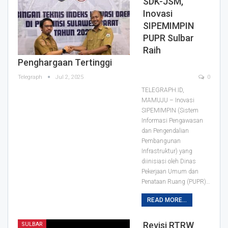
SDK-JSM,
Inovasi
SIPEMIMPIN
PUPR Sulbar
Raih
Penghargaan Tertinggi
Telegraph
Jul 2, 2025
0
TELEGRAPH.ID,
MAMUJU – Inovasi
SIPEMIMPIN (Sistem
Informasi Pengawasan
dan Pengendalian
Pembangunan
Infrastruktur) yang
diinisiasi oleh Dinas
Pekerjaan Umum dan
Penataan Ruang (PUPR)…
READ MORE...
Revisi RTRW
SULBAR