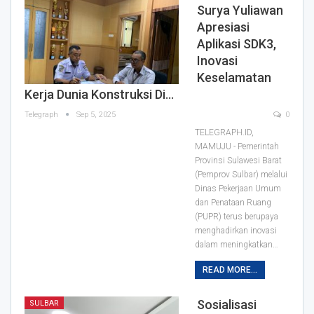
Surya Yuliawan
Apresiasi
Aplikasi SDK3,
Inovasi
Keselamatan
Kerja Dunia Konstruksi Di…
Telegraph
Sep 5, 2025
0
TELEGRAPH.ID,
MAMUJU - Pemerintah
Provinsi Sulawesi Barat
(Pemprov Sulbar) melalui
Dinas Pekerjaan Umum
dan Penataan Ruang
(PUPR) terus berupaya
menghadirkan inovasi
dalam meningkatkan…
READ MORE...
Sosialisasi
SULBAR