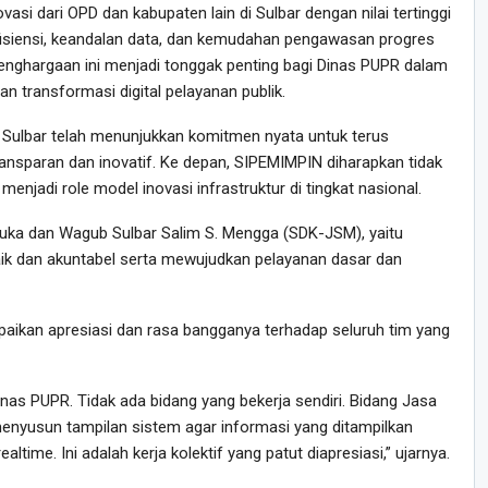
si dari OPD dan kabupaten lain di Sulbar dengan nilai tertinggi
l efisiensi, keandalan data, dan kemudahan pengawasan progres
enghargaan ini menjadi tonggak penting bagi Dinas PUPR dalam
 transformasi digital pelayanan publik.
 Sulbar telah menunjukkan komitmen nyata untuk terus
nsparan dan inovatif. Ke depan, SIPEMIMPIN diharapkan tidak
enjadi role model inovasi infrastruktur di tingkat nasional.
 Duka dan Wagub Sulbar Salim S. Mengga (SDK-JSM), yaitu
ik dan akuntabel serta mewujudkan pelayanan dasar dan
ikan apresiasi dan rasa bangganya terhadap seluruh tim yang
Dinas PUPR. Tidak ada bidang yang bekerja sendiri. Bidang Jasa
enyusun tampilan sistem agar informasi yang ditampilkan
ltime. Ini adalah kerja kolektif yang patut diapresiasi,” ujarnya.