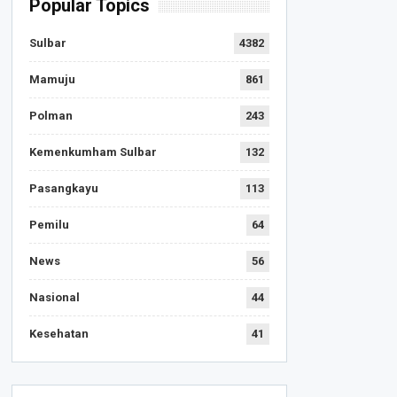
Popular Topics
Sulbar
4382
Mamuju
861
Polman
243
Kemenkumham Sulbar
132
Pasangkayu
113
Pemilu
64
News
56
Nasional
44
Kesehatan
41