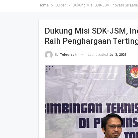
Home
Sulbar
Dukung Misi SDK-JSM, Inovasi SIPEMIM
Dukung Misi SDK-JSM, I
Raih Penghargaan Tertin
Last updated
Jul 3, 2025
By
Telegraph