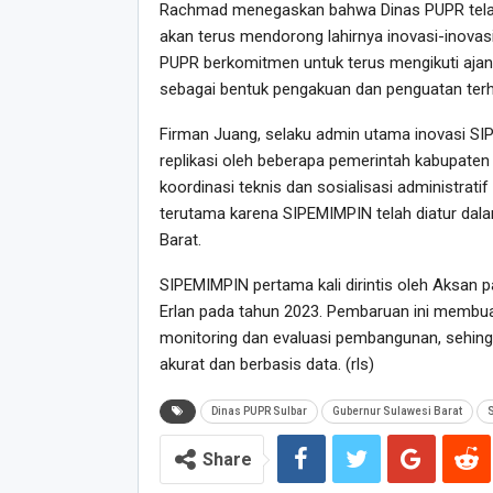
Rachmad menegaskan bahwa Dinas PUPR telah 
akan terus mendorong lahirnya inovasi-inova
PUPR berkomitmen untuk terus mengikuti ajang
sebagai bentuk pengakuan dan penguatan terha
Firman Juang, selaku admin utama inovasi SI
replikasi oleh beberapa pemerintah kabupat
koordinasi teknis dan sosialisasi administratif
terutama karena SIPEMIMPIN telah diatur dal
Barat.
SIPEMIMPIN pertama kali dirintis oleh Aksan 
Erlan pada tahun 2023. Pembaruan ini membua
monitoring dan evaluasi pembangunan, sehing
akurat dan berbasis data. (rls)
Dinas PUPR Sulbar
Gubernur Sulawesi Barat
S
Share