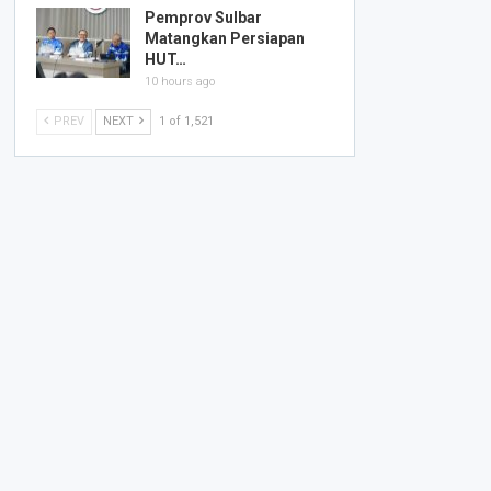
Pemprov Sulbar
Matangkan Persiapan
HUT…
10 hours ago
PREV
NEXT
1 of 1,521