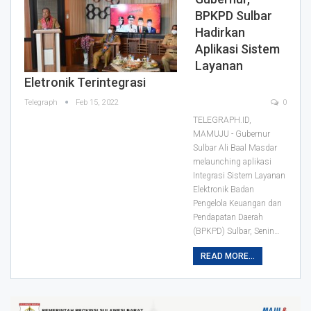
BPKPD Sulbar
Hadirkan
Aplikasi Sistem
Layanan
Eletronik Terintegrasi
Telegraph
Feb 15, 2022
0
TELEGRAPH.ID,
MAMUJU - Gubernur
Sulbar Ali Baal Masdar
melaunching aplikasi
Integrasi Sistem Layanan
Elektronik Badan
Pengelola Keuangan dan
Pendapatan Daerah
(BPKPD) Sulbar, Senin
…
READ MORE...