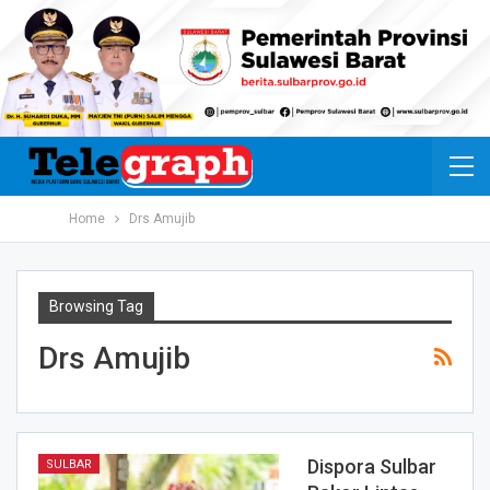
Home
Drs Amujib
Browsing Tag
Drs Amujib
Dispora Sulbar
SULBAR