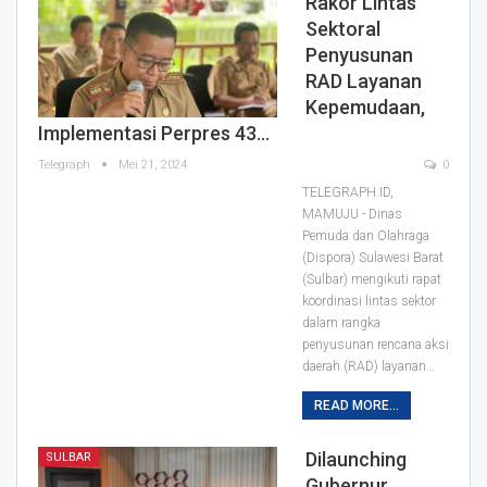
Rakor Lintas
Sektoral
Penyusunan
RAD Layanan
Kepemudaan,
Implementasi Perpres 43…
Telegraph
Mei 21, 2024
0
TELEGRAPH.ID,
MAMUJU - Dinas
Pemuda dan Olahraga
(Dispora) Sulawesi Barat
(Sulbar) mengikuti rapat
koordinasi lintas sektor
dalam rangka
penyusunan rencana aksi
daerah (RAD) layanan…
READ MORE...
Dilaunching
SULBAR
Gubernur,