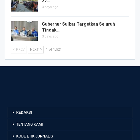
27…
3 days ago
Gubernur Sulbar Targetkan Seluruh
Tindak…
3 days ago
PREV
NEXT
1 of 1,521
REDAKSI
TENTANG KAMI
KODE ETIK JURNALIS