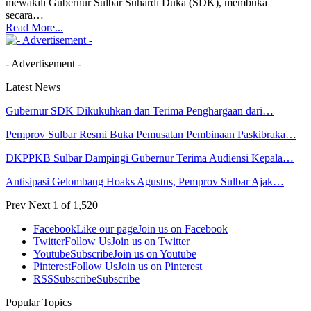
mewakili Gubernur Sulbar Suhardi Duka (SDK), membuka
secara…
Read More...
- Advertisement -
Latest News
Gubernur SDK Dikukuhkan dan Terima Penghargaan dari…
Pemprov Sulbar Resmi Buka Pemusatan Pembinaan Paskibraka…
DKPPKB Sulbar Dampingi Gubernur Terima Audiensi Kepala…
Antisipasi Gelombang Hoaks Agustus, Pemprov Sulbar Ajak…
Prev
Next
1 of 1,520
Facebook
Like our page
Join us on Facebook
Twitter
Follow Us
Join us on Twitter
Youtube
Subscribe
Join us on Youtube
Pinterest
Follow Us
Join us on Pinterest
RSS
Subscribe
Subscribe
Popular Topics