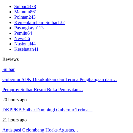
Sulbar
4378
Mamuju
861
Polman
243
Kemenkumham Sulbar
132
Pasangkayu
113
Pemilu
64
News
56
Nasional
44
Kesehatan
41
Reviews
Sulbar
Gubernur SDK Dikukuhkan dan Terima Penghargaan dari…
Pemprov Sulbar Resmi Buka Pemusatan…
20 hours ago
DKPPKB Sulbar Dampingi Gubernur Terima…
21 hours ago
Antisipasi Gelombang Hoaks Agustus,…