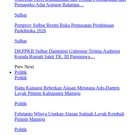
Pemangku Adat Arajang Balanipa…
Sulbar
Pemprov Sulbar Resmi Buka Pemusatan Pembinaan
Paskibraka 2026
Sulbar
DKPPKB Sulbar Dampingi Gubernur Terima Audiensi
Kepala Rumah Sakit TK. III Punggawa…
Prev
Next
Politik
Politik
Hatta Kainang Beberkan Alasan Mengapa Ado-Damris
Layak Pimpin Kabupaten Mamuju
Politik
Febrianto Wijaya Ungkap Alasan Sutinah Layak Kembali
Pimpin Mamuju
Politik