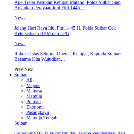
Apel Gelar Pasukan Ketupat Marano, Polda Sulbar Siap
Amankan Perayaan Idul Fitri 1445…
News
Jelang Hari Raya Idul Fitri 1445 H, Polda Sulbar Cek
Ketersediaan BBM dan LPG
News
Rakor Lintas Sektoral Operasi Ketupat, Kapolda Sulbar:
Bersama Kita Wujudkan…
Prev
Next
Sulbar
All
Majene
Mamasa
Mamuju
Polman
Ekonomi
Pasangkayu
Mamuju Tengah
Sulbar
Gubernur SDK Dikukuhkan dan Terima Penghargaan dari