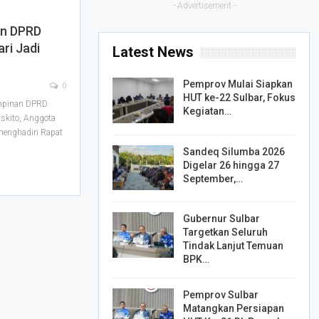
- Advertisement -
an DPRD
ari Jadi
Latest News
Pemprov Mulai Siapkan
0
HUT ke-22 Sulbar, Fokus
mpinan DPRD
Kegiatan…
askito, Anggota
enghadiri Rapat
Sandeq Silumba 2026
Digelar 26 hingga 27
September,…
Gubernur Sulbar
Targetkan Seluruh
Tindak Lanjut Temuan
BPK…
Pemprov Sulbar
Matangkan Persiapan