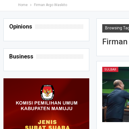
Home
Firman Argo Waskito
Opinions
Browsing Ta
Firman
Business
SULBAR