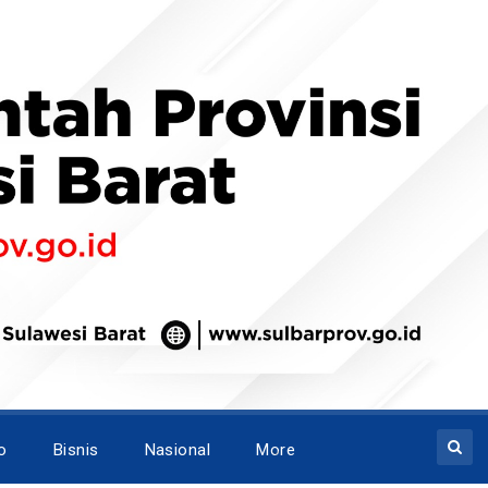
o
Bisnis
Nasional
More