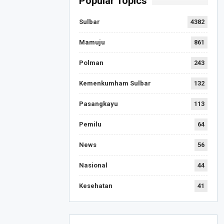
Popular Topics
Sulbar
4382
Mamuju
861
Polman
243
Kemenkumham Sulbar
132
Pasangkayu
113
Pemilu
64
News
56
Nasional
44
Kesehatan
41