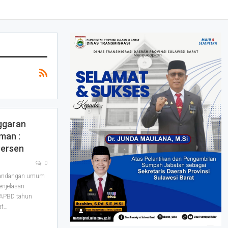
nggaran
rman :
Persen
0
mandangan umum
enjelasan
RAPBD tahun
at
…