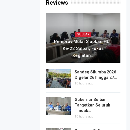
Reviews
SULBAR
Pemprov Mulai Siapkan HUT
Ke-22 Sulbar, Fokus
Kegiatan…
Sandeq Silumba 2026
Digelar 26 hingga 27…
10 hours ago
Gubernur Sulbar
Targetkan Seluruh
Tindak…
10 hours ago