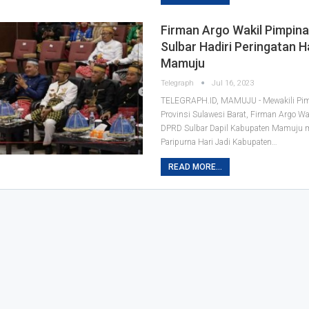
Firman Argo Wakil Pimpin
Sulbar Hadiri Peringatan H
Mamuju
Telegraph
Jul 16, 2023
TELEGRAPH.ID, MAMUJU - Mewakili Pi
Provinsi Sulawesi Barat, Firman Argo W
DPRD Sulbar Dapil Kabupaten Mamuju m
Paripurna Hari Jadi Kabupaten
…
READ MORE...