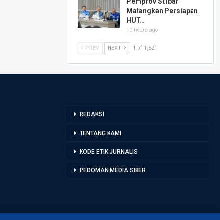
Pemprov Sulbar
Matangkan Persiapan
HUT…
10 hours ago
PREV
NEXT
1 of 1,521
REDAKSI
TENTANG KAMI
KODE ETIK JURNALIS
PEDOMAN MEDIA SIBER