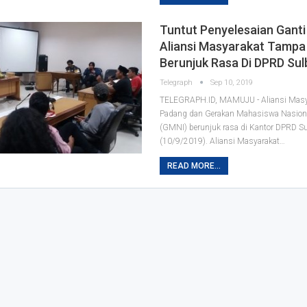
Tuntut Penyelesaian Ganti 
Aliansi Masyarakat Tamp
Berunjuk Rasa Di DPRD Sul
Telegraph
Sep 10, 2019
TELEGRAPH.ID, MAMUJU - Aliansi Mas
Padang dan Gerakan Mahasiswa Nasiona
(GMNI) berunjuk rasa di Kantor DPRD Su
(10/9/2019).
Aliansi Masyarakat
…
READ MORE...