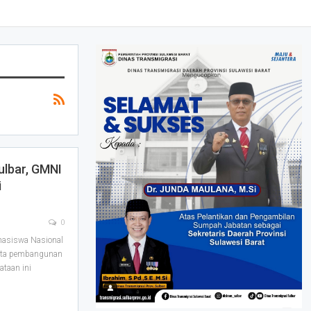
ulbar, GMNI
i
0
asiswa Nasional
inta pembangunan
ataan ini