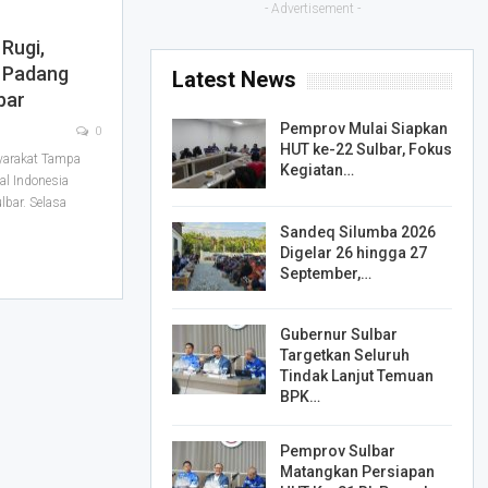
- Advertisement -
Rugi,
a Padang
Latest News
bar
Pemprov Mulai Siapkan
0
HUT ke-22 Sulbar, Fokus
yarakat Tampa
Kegiatan…
l Indonesia
lbar. Selasa
Sandeq Silumba 2026
Digelar 26 hingga 27
September,…
Gubernur Sulbar
Targetkan Seluruh
Tindak Lanjut Temuan
BPK…
Pemprov Sulbar
Matangkan Persiapan