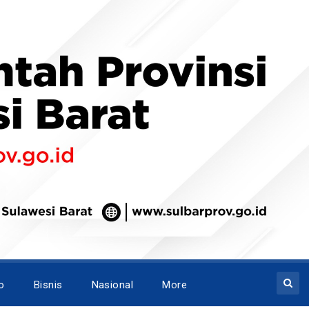
o
Bisnis
Nasional
More