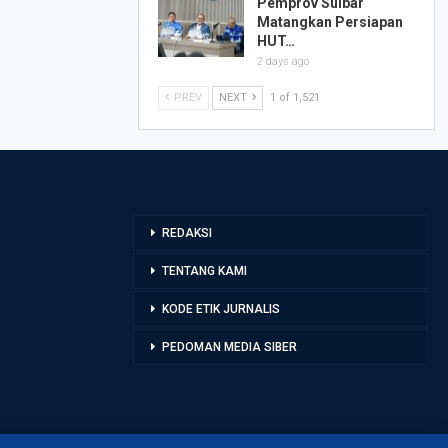
Pemprov Sulbar
Matangkan Persiapan
HUT…
2 days ago
PREV
NEXT
1 of 1,521
REDAKSI
TENTANG KAMI
KODE ETIK JURNALIS
PEDOMAN MEDIA SIBER