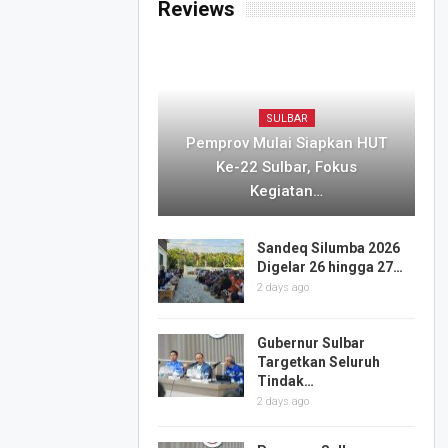
Reviews
SULBAR
Pemprov Mulai Siapkan HUT
Ke-22 Sulbar, Fokus
Kegiatan…
Sandeq Silumba 2026
Digelar 26 hingga 27…
2 days ago
Gubernur Sulbar
Targetkan Seluruh
Tindak…
2 days ago