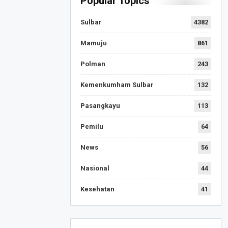
Popular Topics
Sulbar
4382
Mamuju
861
Polman
243
Kemenkumham Sulbar
132
Pasangkayu
113
Pemilu
64
News
56
Nasional
44
Kesehatan
41