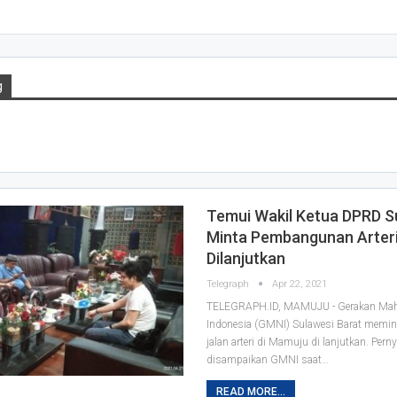
g
Temui Wakil Ketua DPRD S
Minta Pembangunan Arter
Dilanjutkan
Telegraph
Apr 22, 2021
TELEGRAPH.ID, MAMUJU - Gerakan Mah
Indonesia (GMNI) Sulawesi Barat mem
jalan arteri di Mamuju di lanjutkan.
Perny
disampaikan GMNI saat
…
READ MORE...