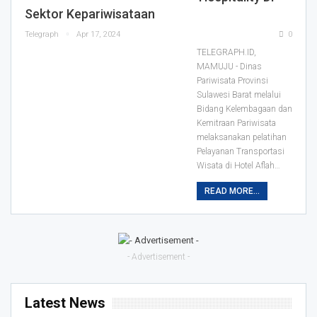
Sektor Kepariwisataan
Telegraph
Apr 17, 2024
0
TELEGRAPH.ID,
MAMUJU - Dinas
Pariwisata Provinsi
Sulawesi Barat melalui
Bidang Kelembagaan dan
Kemitraan Pariwisata
melaksanakan pelatihan
Pelayanan Transportasi
Wisata di Hotel Aflah…
READ MORE...
- Advertisement -
Latest News