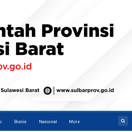
o
Bisnis
Nasional
More