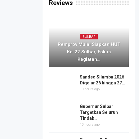
Reviews
SULBAR
Pemprov Mulai Siapkan HUT
Ke-22 Sulbar, Fokus
Kegiatan…
Sandeq Silumba 2026
Digelar 26 hingga 27…
10 hours ago
Gubernur Sulbar
Targetkan Seluruh
Tindak…
10 hours ago