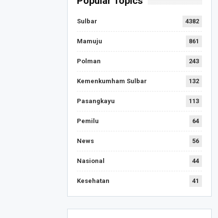
Popular Topics
Sulbar
4382
Mamuju
861
Polman
243
Kemenkumham Sulbar
132
Pasangkayu
113
Pemilu
64
News
56
Nasional
44
Kesehatan
41