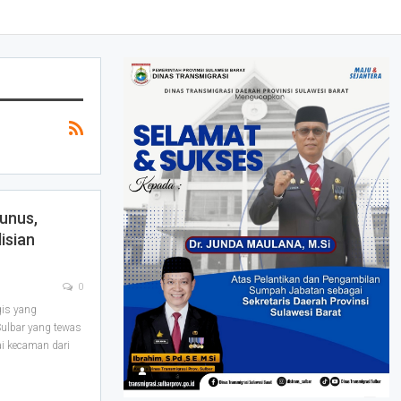
unus,
isian
0
is yang
ulbar yang tewas
i kecaman dari