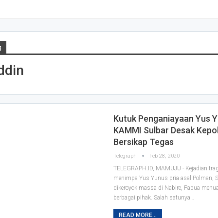
g
ddin
Kutuk Penganiayaan Yus Y
KAMMI Sulbar Desak Kepol
Bersikap Tegas
Telegraph
Feb 28, 2020
TELEGRAPH.ID, MAMUJU - Kejadian trag
menimpa Yus Yunus pria asal Polman, S
dikeroyok massa di Nabire, Papua menua
berbagai pihak. Salah satunya
…
READ MORE...