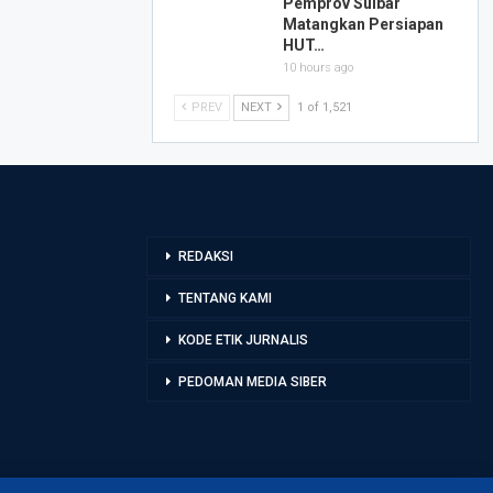
Pemprov Sulbar
Matangkan Persiapan
HUT…
10 hours ago
PREV
NEXT
1 of 1,521
REDAKSI
TENTANG KAMI
KODE ETIK JURNALIS
PEDOMAN MEDIA SIBER