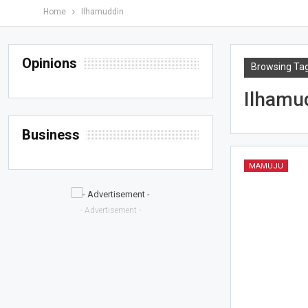
Home
Ilhamuddin
Opinions
Browsing Ta
Ilhamu
Business
MAMUJU
- Advertisement -