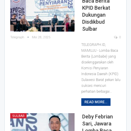
Baca Berita
KPID Berkat
Dukungan
Disdikbud
Sulbar
Telegraph
Mei 28, 2025
0
TELEGRAPH.ID,
MAMUJU - Lomba Baca
Berita (Lombabe) yang
diselenggarakan oleh
Komisi Penyiaran
Indonesia Daerah (KPID)
Sulawesi Barat pekan lalu
sukses mencuri
perhatian berbagai…
READ MORE...
Deby Febrian
SULBAR
Sari, Jawara
Lomba Baca