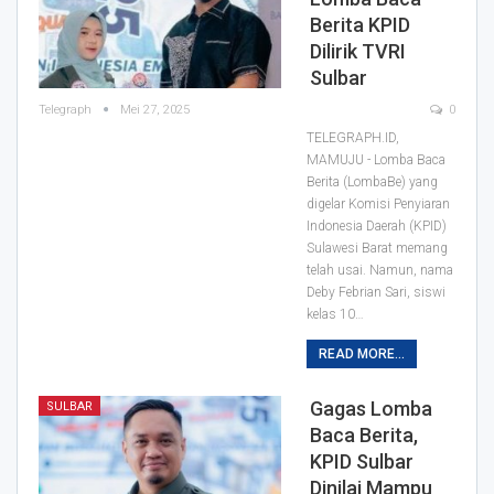
Berita KPID
Dilirik TVRI
Sulbar
Telegraph
Mei 27, 2025
0
TELEGRAPH.ID,
MAMUJU - Lomba Baca
Berita (LombaBe) yang
digelar Komisi Penyiaran
Indonesia Daerah (KPID)
Sulawesi Barat memang
telah usai. Namun, nama
Deby Febrian Sari, siswi
kelas 10…
READ MORE...
Gagas Lomba
SULBAR
Baca Berita,
KPID Sulbar
Dinilai Mampu