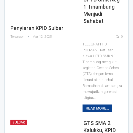
1 Tinambung
Menjadi
Sahabat
Penyiaran KPID Sulbar
Telegraph
Mar 12, 2025
0
TELEGRAPH.ID,
POLMAN - Ratusan
siswa UPTD SMKN 1
Tinambung mengikuti
kegiatan Goes to School
(GTS) dengan tema
literasi siaran sehat
Ramadhan dalam rangka
mewujudkan generasi
religius…
READ MORE...
GTS SMA 2
SULBAR
Kalukku, KPID