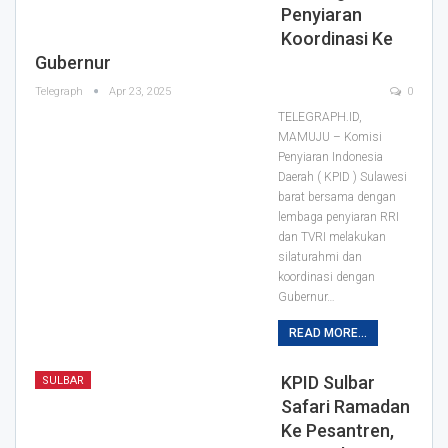
Penyiaran
Koordinasi Ke
Gubernur
Telegraph
Apr 23, 2025
0
TELEGRAPH.ID,
MAMUJU – Komisi
Penyiaran Indonesia
Daerah ( KPID ) Sulawesi
barat bersama dengan
lembaga penyiaran RRI
dan TVRI melakukan
silaturahmi dan
koordinasi dengan
Gubernur…
READ MORE...
KPID Sulbar
SULBAR
Safari Ramadan
Ke Pesantren,