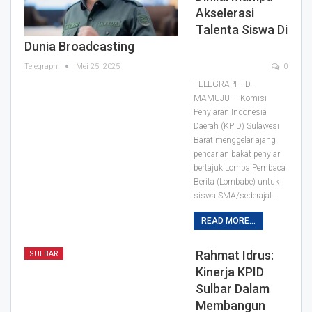
Akselerasi
Talenta Siswa Di
Dunia Broadcasting
Telegraph
Mei 25, 2025
0
TELEGRAPH.ID,
MAMUJU — Komisi
Penyiaran Indonesia
Daerah (KPID) Sulawesi
Barat menggelar ajang
pencarian bakat penyiar
bertajuk Lomba Pembaca
Berita (Lombabe) untuk
siswa SMA/sederajat…
READ MORE...
Rahmat Idrus:
SULBAR
Kinerja KPID
Sulbar Dalam
Membangun