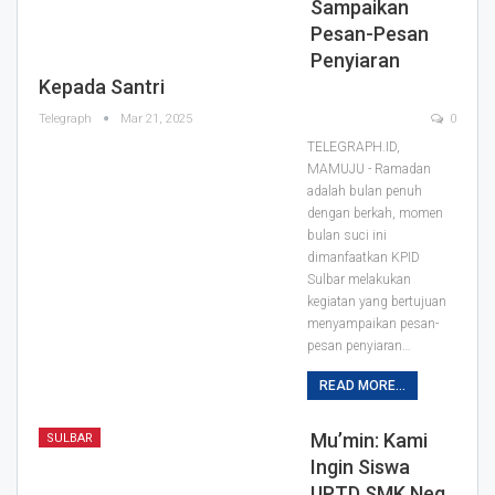
Sampaikan
Pesan-Pesan
Penyiaran
Kepada Santri
Telegraph
Mar 21, 2025
0
TELEGRAPH.ID,
MAMUJU - Ramadan
adalah bulan penuh
dengan berkah, momen
bulan suci ini
dimanfaatkan KPID
Sulbar melakukan
kegiatan yang bertujuan
menyampaikan pesan-
pesan penyiaran…
READ MORE...
Mu’min: Kami
SULBAR
Ingin Siswa
UPTD SMK Neg