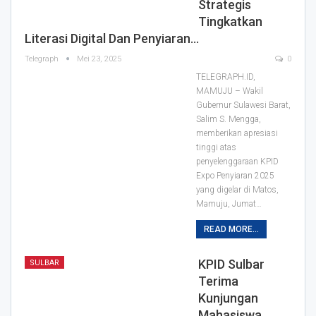
Strategis
Tingkatkan
Literasi Digital Dan Penyiaran…
Telegraph
Mei 23, 2025
0
TELEGRAPH.ID,
MAMUJU – Wakil
Gubernur Sulawesi Barat,
Salim S. Mengga,
memberikan apresiasi
tinggi atas
penyelenggaraan KPID
Expo Penyiaran 2025
yang digelar di Matos,
Mamuju, Jumat…
READ MORE...
KPID Sulbar
SULBAR
Terima
Kunjungan
Mahasiswa