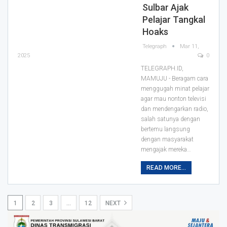
Sulbar Ajak
Pelajar Tangkal
Hoaks
Telegraph
Mar 11,
2025
0
TELEGRAPH.ID,
MAMUJU - Beragam cara
menggugah minat pelajar
agar mau nonton televisi
dan mendengarkan radio,
salah satunya dengan
bertemu langsung
dengan masyarakat
mengajak mereka…
READ MORE...
1
2
3
…
12
NEXT