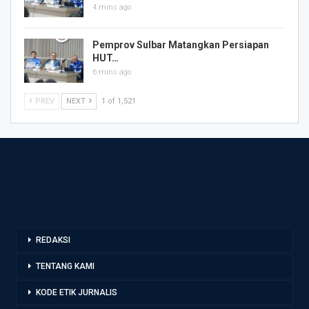
4 mins ago
Pemprov Sulbar Matangkan Persiapan
HUT…
6 mins ago
PREV
NEXT
1 of 1,521
REDAKSI
TENTANG KAMI
KODE ETIK JURNALIS