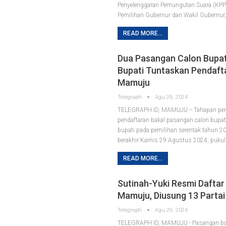
Penyelenggaran Pemungutan Suara (KPP
Pemilihan Gubernur dan Wakil Gubernur
READ MORE...
Dua Pasangan Calon Bupat
Bupati Tuntaskan Pendaft
Mamuju
Telegraph
Agu 29, 2024
TELEGRAPH.ID, MAMUJU -- Tahapan pe
pendaftaran bakal pasangan calon bupat
bupati pada pemilihan serentak tahun 2
berakhir Kamis 29 Agustus 2024, puku
READ MORE...
Sutinah-Yuki Resmi Daftar
Mamuju, Diusung 13 Partai 
Telegraph
Agu 29, 2024
TELEGRAPH.ID, MAMUJU - Pasangan bak