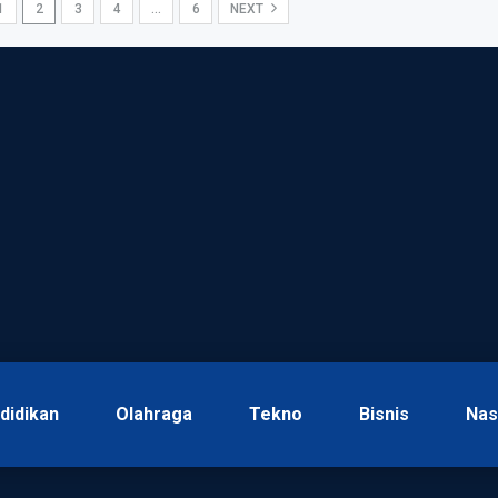
1
2
3
4
…
6
NEXT
didikan
Olahraga
Tekno
Bisnis
Nas