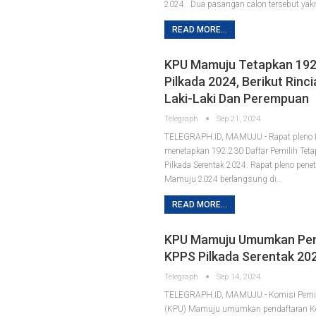
2024. Dua pasangan calon tersebut yak
READ MORE...
KPU Mamuju Tetapkan 192
Pilkada 2024, Berikut Rinci
Laki-Laki Dan Perempuan
Telegraph
Sep 21, 2024
TELEGRAPH.ID, MAMUJU - Rapat pleno
menetapkan 192.230 Daftar Pemilih Teta
Pilkada Serentak 2024. Rapat pleno pene
Mamuju 2024 berlangsung di…
READ MORE...
KPU Mamuju Umumkan Pen
KPPS Pilkada Serentak 20
Telegraph
Sep 14, 2024
TELEGRAPH.ID, MAMUJU - Komisi Pem
(KPU) Mamuju umumkan pendaftaran K