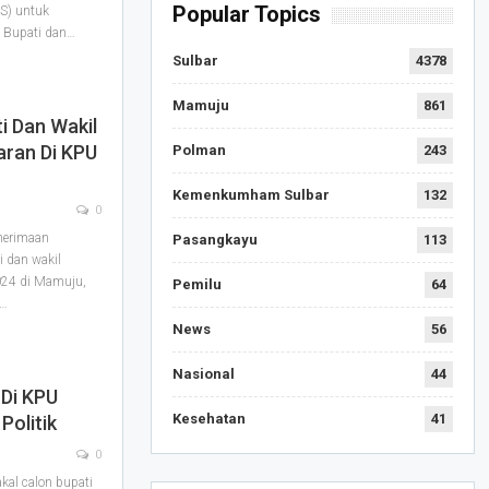
Popular Topics
S) untuk
, Bupati dan…
Sulbar
4378
Mamuju
861
i Dan Wakil
aran Di KPU
Polman
243
Kemenkumham Sulbar
132
0
nerimaan
Pasangkayu
113
i dan wakil
024 di Mamuju,
Pemilu
64
l…
News
56
Nasional
44
 Di KPU
Kesehatan
41
Politik
0
al calon bupati