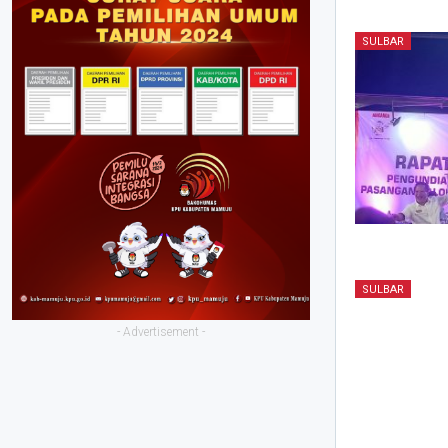
SULBAR
SULBAR
- Advertisement -