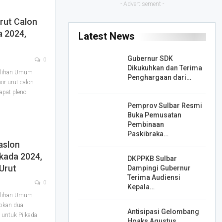
- Advertisement -
rut Calon
a 2024,
Latest News
Gubernur SDK
0
Dikukuhkan dan Terima
ilihan Umum
Penghargaan dari…
r urut calon
apat pleno
Pemprov Sulbar Resmi
Buka Pemusatan
Pembinaan
Paskibraka…
aslon
lkada 2024,
DKPPKB Sulbar
Urut
Dampingi Gubernur
Terima Audiensi
0
Kepala…
ilihan Umum
pkan dua
Antisipasi Gelombang
 untuk Pilkada
Hoaks Agustus,