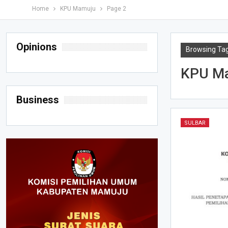
Home
KPU Mamuju
Page 2
Opinions
Browsing Ta
KPU M
Business
SULBAR