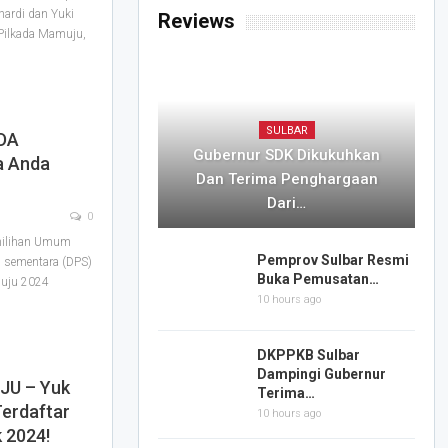
hardi dan Yuki
Reviews
Pilkada Mamuju,
SULBAR
DA
Gubernur SDK Dikukuhkan
a Anda
Dan Terima Penghargaan
Dari…
0
ilihan Umum
Pemprov Sulbar Resmi
 sementara (DPS)
Buka Pemusatan…
muju 2024
10 hours ago
DKPPKB Sulbar
Dampingi Gubernur
U – Yuk
Terima…
erdaftar
10 hours ago
 2024!