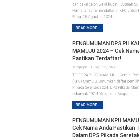
dan bakal calon wakil bupati, Sutinah Su
Permana resmi mendaftar di KPU untuk 
Rabu, 28 Agustus 2024.…
READ MORE...
PENGUMUMAN DPS PILKA
MAMUJU 2024 – Cek Nam
Pastikan Terdaftar!
Telegraph
Agu 26, 2024
TELEGRAPH.ID, MAMUJU – Komisi Pem
(KPU) Mamuju, umumkan daftar pemilih
Pilkada Serentak 2024. DPS Pilkada Ma
sebanyak 192.406 pemilih. Adapun…
READ MORE...
PENGUMUMAN KPU MAMUJ
Cek Nama Anda Pastikan T
Dalam DPS Pilkada Seretak