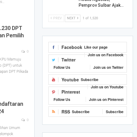
ni…
Pemprov Sulbar Ajak…
PREV
NEXT
1 of 1,520
.230 DPT
an Pemilih
Facebook
Like our page
0
Join us on Facebook
Twitter
 KPU Mamuju
p (DPT) untuk
Follow Us
Join us on Twitter
tapan DPT Pilkada
Youtube
Subscribe
Join us on Youtube
Pinterest
Follow Us
Join us on Pinterest
daftaran
24
RSS
Subscribe
Subscribe
0
ilihan Umum
elompok