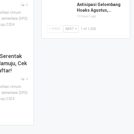
Antisipasi Gelombang
0
Hoaks Agustus,…
ilihan Umum
10 hours ago
 sementara (DPS)
muju 2024
PREV
NEXT
1 of 1,520
Serentak
Mamuju, Cek
ftar!
0
ilihan Umum
 sementara (DPS)
muju 2024