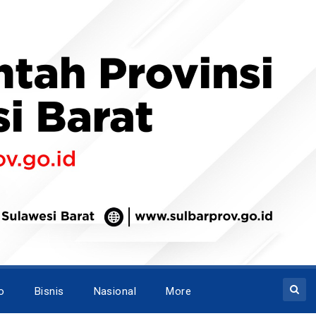
o
Bisnis
Nasional
More