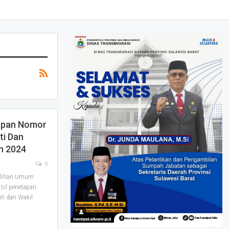
apan Nomor
ti Dan
n 2024
0
ilihan Umum
il penetapan
ti dan Wakil