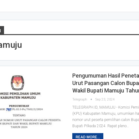
g
amuju
Pengumuman Hasil Penet
Urut Pasangan Calon Bupa
Wakil Bupati Mamuju Tahu
Telegraph
Sep 23, 2024
TELEGRAPH.ID, MAMUJU - Komisi Pem
(KPU) Kabupaten Mamuju, umumkan has
nomor urut peserta pemilihan calon Bupa
Bupati Pilkada 2024. Rapat pleno…
READ MORE...