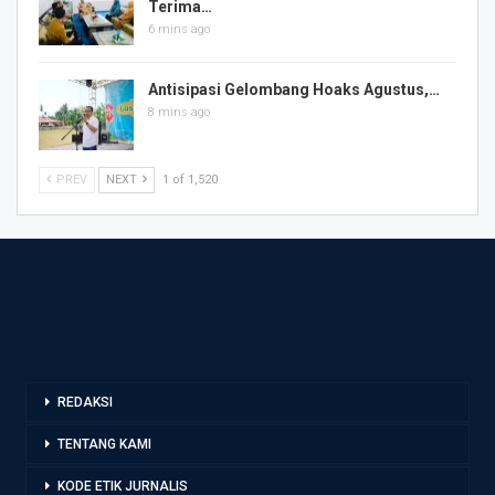
Terima…
6 mins ago
Antisipasi Gelombang Hoaks Agustus,…
8 mins ago
PREV
NEXT
1 of 1,520
REDAKSI
TENTANG KAMI
KODE ETIK JURNALIS