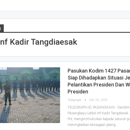
g
Inf Kadir Tangdiaesak
Pasukan Kodim 1427 Pasa
Siap Dihadapkan Situasi J
Pelantikan Presiden Dan W
Presiden
Telegraph
Okt 19, 2019
TELEGRAPH.ID, PASANGKAYU - Dandim
Pasangkayu Letkol Inf Kadir Tangdiesak.
Pol, menginstruksikan kepada seluruh 
meningkatkan kesiagaan jelang
…