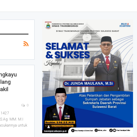
ngkayu
elang
akil
0
 1427
 S.Ag. MM. M.I
pasukannya untuk