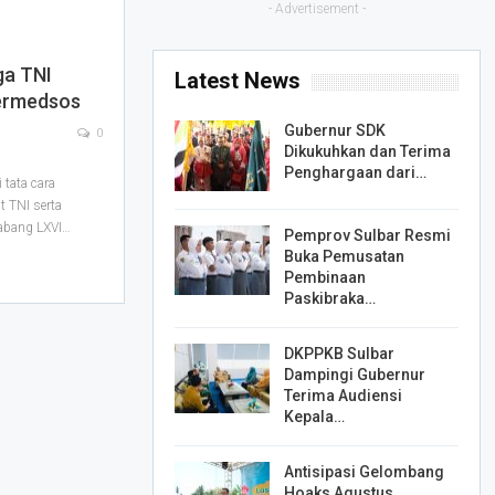
- Advertisement -
ga TNI
Latest News
Bermedsos
Gubernur SDK
0
Dikukuhkan dan Terima
Penghargaan dari…
tata cara
t TNI serta
Cabang LXVI
…
Pemprov Sulbar Resmi
Buka Pemusatan
Pembinaan
Paskibraka…
DKPPKB Sulbar
Dampingi Gubernur
Terima Audiensi
Kepala…
Antisipasi Gelombang
Hoaks Agustus,