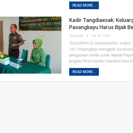
READ MORE...
Kadir Tangdiaesak: Keluar
Pasangkayu Harus Bijak 
Telegraph
Okt 18, 2019
TELEGRAPH.ID, PASANGKAYU - Kodim
1427/Pasangkayu menggelar sosialisasi 
penggunaan media sosial, kepada Prajuri
anggota Persit Kartika Chandra Kirana 
READ MORE...