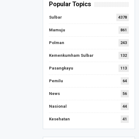
Popular Topics
Sulbar
4378
Mamuju
861
Polman
243
Kemenkumham Sulbar
132
Pasangkayu
113
Pemilu
64
News
56
Nasional
44
Kesehatan
41