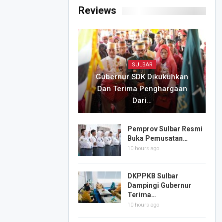
Reviews
SULBAR
Gubernur SDK Dikukuhkan
Dan Terima Penghargaan
Dari…
Pemprov Sulbar Resmi
Buka Pemusatan…
10 hours ago
DKPPKB Sulbar
Dampingi Gubernur
Terima…
10 hours ago