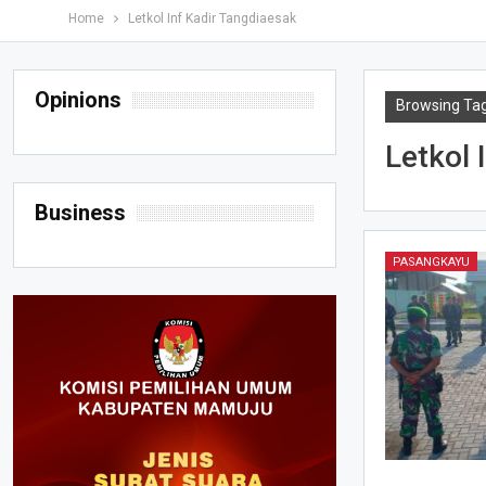
Home
Letkol Inf Kadir Tangdiaesak
Opinions
Browsing Ta
Letkol 
Business
PASANGKAYU