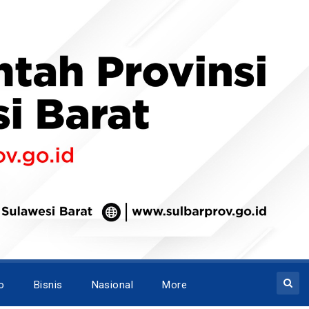
o
Bisnis
Nasional
More