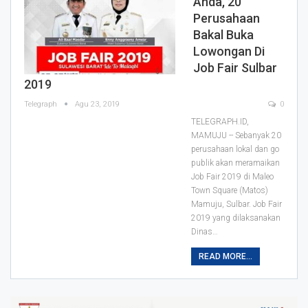
Anda, 20
Perusahaan
Bakal Buka
Lowongan Di
Job Fair Sulbar
2019
Telegraph
Agu 23, 2019
0
TELEGRAPH.ID,
MAMUJU -- Sebanyak 20
perusahaan lokal dan go
publik akan meramaikan
Job Fair 2019 di Maleo
Town Square (Matos)
Mamuju, Sulbar.
Job Fair
2019 yang dilaksanakan
Dinas
…
READ MORE...