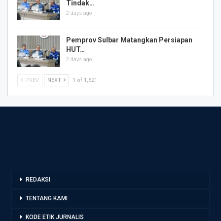
Tindak…
2 days ago
Pemprov Sulbar Matangkan Persiapan
HUT…
2 days ago
PREV
NEXT
1 of 1,521
REDAKSI
TENTANG KAMI
KODE ETIK JURNALIS