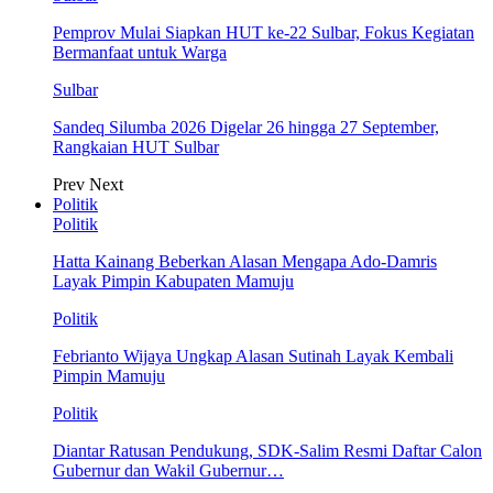
Pemprov Mulai Siapkan HUT ke-22 Sulbar, Fokus Kegiatan
Bermanfaat untuk Warga
Sulbar
Sandeq Silumba 2026 Digelar 26 hingga 27 September,
Rangkaian HUT Sulbar
Prev
Next
Politik
Politik
Hatta Kainang Beberkan Alasan Mengapa Ado-Damris
Layak Pimpin Kabupaten Mamuju
Politik
Febrianto Wijaya Ungkap Alasan Sutinah Layak Kembali
Pimpin Mamuju
Politik
Diantar Ratusan Pendukung, SDK-Salim Resmi Daftar Calon
Gubernur dan Wakil Gubernur…