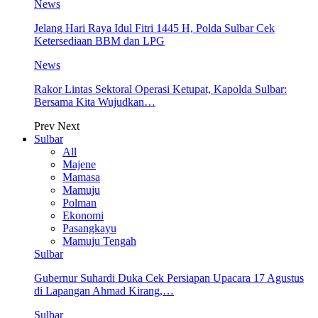
News
Jelang Hari Raya Idul Fitri 1445 H, Polda Sulbar Cek
Ketersediaan BBM dan LPG
News
Rakor Lintas Sektoral Operasi Ketupat, Kapolda Sulbar:
Bersama Kita Wujudkan…
Prev
Next
Sulbar
All
Majene
Mamasa
Mamuju
Polman
Ekonomi
Pasangkayu
Mamuju Tengah
Sulbar
Gubernur Suhardi Duka Cek Persiapan Upacara 17 Agustus
di Lapangan Ahmad Kirang,…
Sulbar