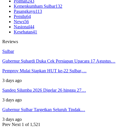
Polman
243
Kemenkumham Sulbar
132
Pasangkayu
113
Pemilu
64
News
56
Nasional
44
Kesehatan
41
Reviews
Sulbar
Gubernur Suhardi Duka Cek Persiapan Upacara 17 Agustus…
Pemprov Mulai Siapkan HUT ke-22 Sulbar,…
3 days ago
Sandeq Silumba 2026 Digelar 26 hingga 27…
3 days ago
Gubernur Sulbar Targetkan Seluruh Tindak…
3 days ago
Prev
Next
1 of 1,521