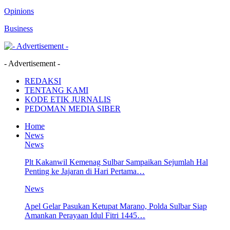
Opinions
Business
- Advertisement -
REDAKSI
TENTANG KAMI
KODE ETIK JURNALIS
PEDOMAN MEDIA SIBER
Home
News
News
Plt Kakanwil Kemenag Sulbar Sampaikan Sejumlah Hal
Penting ke Jajaran di Hari Pertama…
News
Apel Gelar Pasukan Ketupat Marano, Polda Sulbar Siap
Amankan Perayaan Idul Fitri 1445…