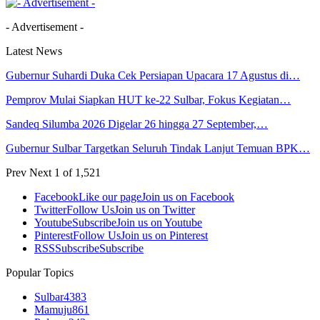
- Advertisement -
Latest News
Gubernur Suhardi Duka Cek Persiapan Upacara 17 Agustus di…
Pemprov Mulai Siapkan HUT ke-22 Sulbar, Fokus Kegiatan…
Sandeq Silumba 2026 Digelar 26 hingga 27 September,…
Gubernur Sulbar Targetkan Seluruh Tindak Lanjut Temuan BPK…
Prev
Next
1 of 1,521
Facebook
Like our page
Join us on Facebook
Twitter
Follow Us
Join us on Twitter
Youtube
Subscribe
Join us on Youtube
Pinterest
Follow Us
Join us on Pinterest
RSS
Subscribe
Subscribe
Popular Topics
Sulbar
4383
Mamuju
861