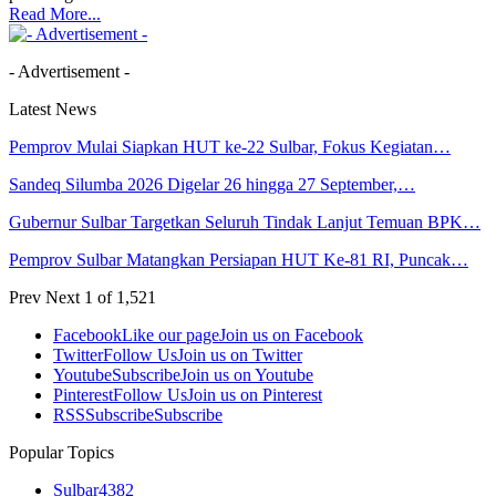
Read More...
- Advertisement -
Latest News
Pemprov Mulai Siapkan HUT ke-22 Sulbar, Fokus Kegiatan…
Sandeq Silumba 2026 Digelar 26 hingga 27 September,…
Gubernur Sulbar Targetkan Seluruh Tindak Lanjut Temuan BPK…
Pemprov Sulbar Matangkan Persiapan HUT Ke-81 RI, Puncak…
Prev
Next
1 of 1,521
Facebook
Like our page
Join us on Facebook
Twitter
Follow Us
Join us on Twitter
Youtube
Subscribe
Join us on Youtube
Pinterest
Follow Us
Join us on Pinterest
RSS
Subscribe
Subscribe
Popular Topics
Sulbar
4382