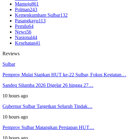
Mamuju
861
Polman
243
Kemenkumham Sulbar
132
Pasangkayu
113
Pemilu
64
News
56
Nasional
44
Kesehatan
41
Reviews
Sulbar
Pemprov Mulai Siapkan HUT ke-22 Sulbar, Fokus Kegiatan…
Sandeq Silumba 2026 Digelar 26 hingga 27…
10 hours ago
Gubernur Sulbar Targetkan Seluruh Tindak…
10 hours ago
Pemprov Sulbar Matangkan Persiapan HUT…
10 hours ago