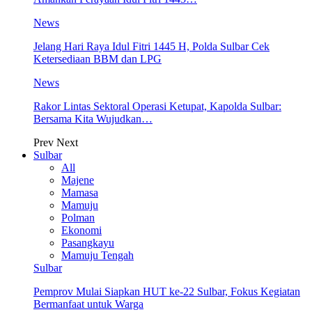
News
Jelang Hari Raya Idul Fitri 1445 H, Polda Sulbar Cek
Ketersediaan BBM dan LPG
News
Rakor Lintas Sektoral Operasi Ketupat, Kapolda Sulbar:
Bersama Kita Wujudkan…
Prev
Next
Sulbar
All
Majene
Mamasa
Mamuju
Polman
Ekonomi
Pasangkayu
Mamuju Tengah
Sulbar
Pemprov Mulai Siapkan HUT ke-22 Sulbar, Fokus Kegiatan
Bermanfaat untuk Warga