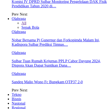
Komisi IV DPRD Sulbar Monitoring Pengelolaan DAK Fisik
Pendidikan Tahun 2020 di…
Prev
Next
Olahraga
All
Sepak Bola
Olahraga
Nobar Bersama Pj Gunernur dan Forkopimda Malam Ini,
Kadispora Sulbar Prediksi Timnas…
Olahraga
Sulbar Tuan Rumah Kejurnas PPLP Cabor Dayung 2024,
Dispora Akan Dapat Suntikan Dana…
Olahraga
Sandeq Malio Wono Fc Bungkam OTP37 2-0
Prev
Next
Tekno
Bisnis
Nasional
Regional