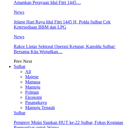
Amankan Perayaan Idul Fitri 1445…
News
Jelang Hari Raya Idul Fitri 1445 H, Polda Sulbar Cek
Ketersediaan BBM dan LPG
News
Rakor Lintas Sektoral Operasi Ketupat, Kapolda Sulbar:
Bersama Kita Wujudkan…
Prev
Next
Sulbar
All
Majene
Mamasa
Mamuju
Polman
Ekonomi
Pasangkayu
Mamuju Tengah
Sulbar
Pemprov Mulai Siapkan HUT ke-22 Sulbar, Fokus Kegiatan
Bermanfaat untuk Warga