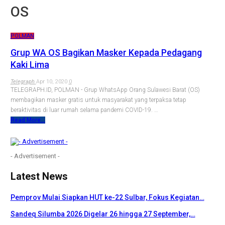
OS
POLMAN
Grup WA OS Bagikan Masker Kepada Pedagang
Kaki Lima
Telegraph
Apr 10, 2020
0
TELEGRAPH.ID, POLMAN - Grup WhatsApp Orang Sulawesi Barat (OS)
membagikan masker gratis untuk masyarakat yang terpaksa tetap
beraktivitas di luar rumah selama pandemi COVID-19.
…
Read More...
- Advertisement -
Latest News
Pemprov Mulai Siapkan HUT ke-22 Sulbar, Fokus Kegiatan…
Sandeq Silumba 2026 Digelar 26 hingga 27 September,…