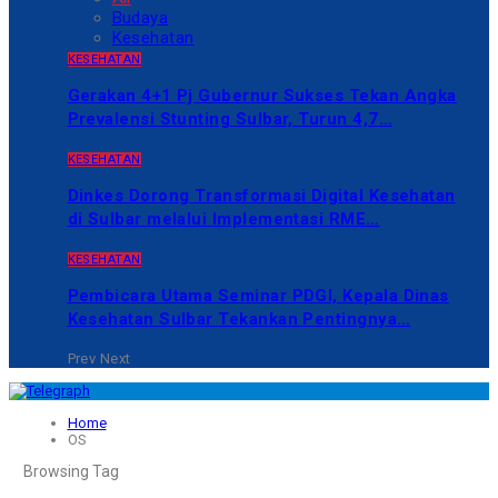
Budaya
Kesehatan
KESEHATAN
Gerakan 4+1 Pj Gubernur Sukses Tekan Angka
Prevalensi Stunting Sulbar, Turun 4,7…
KESEHATAN
Dinkes Dorong Transformasi Digital Kesehatan
di Sulbar melalui Implementasi RME…
KESEHATAN
Pembicara Utama Seminar PDGI, Kepala Dinas
Kesehatan Sulbar Tekankan Pentingnya…
Prev
Next
Home
OS
Browsing Tag