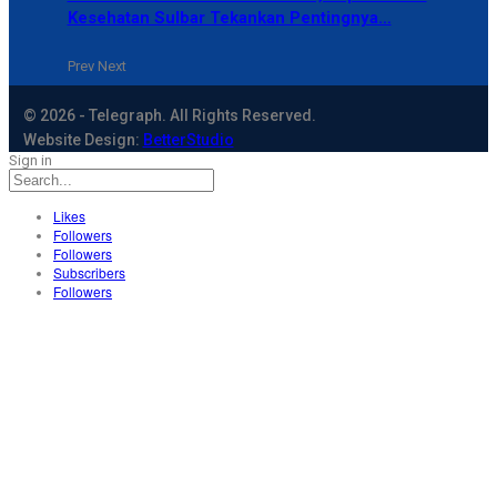
Kesehatan Sulbar Tekankan Pentingnya…
Prev
Next
© 2026 - Telegraph. All Rights Reserved.
Website Design:
BetterStudio
Sign in
Likes
Followers
Followers
Subscribers
Followers