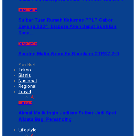
OLAHRAGA
Sulbar Tuan Rumah Kejurnas PPLP Cabor
Dayung 2024, Dispora Akan Dapat Suntikan
Dana…
OLAHRAGA
Sandeq Malio Wono Fc Bungkam OTP37 2-0
Prev
Next
Tekno
Bisnis
Nasional
Regional
Travel
All
SULBAR
Akmal Malik Ingin Jadikan Sulbar Jadi Spot
Wisata Bagi Pemancing
Lifestyle
All