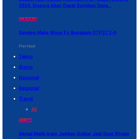
2024, Dispora Akan Dapat Suntikan Dana…
OLAHRAGA
Sandeq Malio Wono Fc Bungkam OTP37 2-0
Prev
Next
Tekno
Bisnis
Nasional
Regional
Travel
All
SULBAR
Akmal Malik Ingin Jadikan Sulbar Jadi Spot Wisata