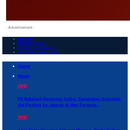
- Advertisement -
REDAKSI
TENTANG KAMI
KODE ETIK JURNALIS
PEDOMAN MEDIA SIBER
Home
News
NEWS
Plt Kakanwil Kemenag Sulbar Sampaikan Sejumlah
Hal Penting ke Jajaran di Hari Pertama…
NEWS