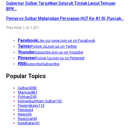
Gubernur Sulbar Targetkan Seluruh Tindak Lanjut Temuan
BPK…
Pemprov Sulbar Matangkan Persiapan HUT Ke-81 RI, Puncak…
Prev
Next
1 of 1,521
Facebook
Like our page
Join us on Facebook
Twitter
Follow Us
Join us on Twitter
Youtube
Subscribe
Join us on Youtube
Pinterest
Follow Us
Join us on Pinterest
RSS
Subscribe
Subscribe
Popular Topics
Sulbar
4382
Mamuju
861
Polman
243
Kemenkumham Sulbar
132
Pasangkayu
113
Pemilu
64
News
56
Nasional
44
Kesehatan
41