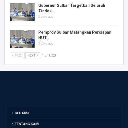
Gubernur Sulbar Targetkan Seluruh
Tindak…
2 days ago
Pemprov Sulbar Matangkan Persiapan
HUT…
2 days ago
PREV
NEXT
1 of 1,521
REDAKSI
TENTANG KAMI