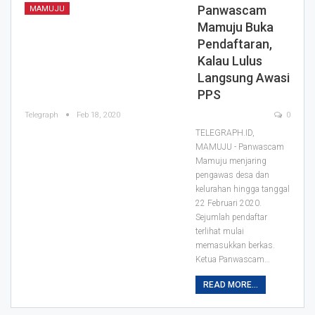
Panwascam
MAMUJU
Mamuju Buka
Pendaftaran,
Kalau Lulus
Langsung Awasi
PPS
Telegraph
Feb 18, 2020
0
TELEGRAPH.ID,
MAMUJU - Panwascam
Mamuju menjaring
pengawas desa dan
kelurahan hingga tanggal
22 Februari 2020.
Sejumlah pendaftar
terlihat mulai
memasukkan berkas.
Ketua Panwascam
…
READ MORE...