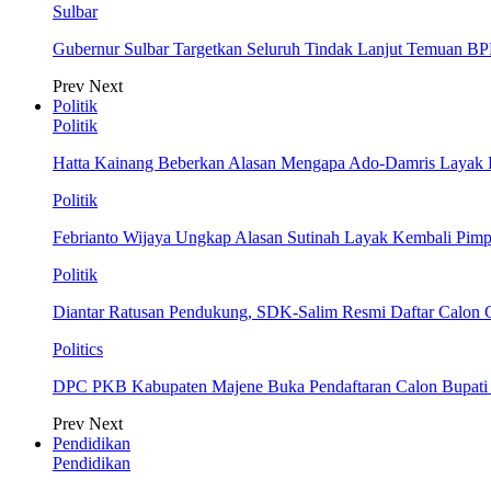
Sulbar
Gubernur Sulbar Targetkan Seluruh Tindak Lanjut Temuan BP
Prev
Next
Politik
Politik
Hatta Kainang Beberkan Alasan Mengapa Ado-Damris Layak
Politik
Febrianto Wijaya Ungkap Alasan Sutinah Layak Kembali Pim
Politik
Diantar Ratusan Pendukung, SDK-Salim Resmi Daftar Calon
Politics
DPC PKB Kabupaten Majene Buka Pendaftaran Calon Bupati d
Prev
Next
Pendidikan
Pendidikan