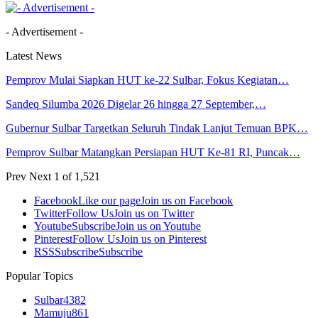
- Advertisement -
Latest News
Pemprov Mulai Siapkan HUT ke-22 Sulbar, Fokus Kegiatan…
Sandeq Silumba 2026 Digelar 26 hingga 27 September,…
Gubernur Sulbar Targetkan Seluruh Tindak Lanjut Temuan BPK…
Pemprov Sulbar Matangkan Persiapan HUT Ke-81 RI, Puncak…
Prev
Next
1 of 1,521
Facebook
Like our page
Join us on Facebook
Twitter
Follow Us
Join us on Twitter
Youtube
Subscribe
Join us on Youtube
Pinterest
Follow Us
Join us on Pinterest
RSS
Subscribe
Subscribe
Popular Topics
Sulbar
4382
Mamuju
861