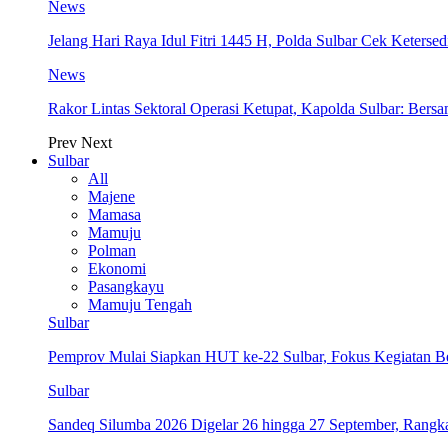
News
Jelang Hari Raya Idul Fitri 1445 H, Polda Sulbar Cek Keter
News
Rakor Lintas Sektoral Operasi Ketupat, Kapolda Sulbar: Ber
Prev
Next
Sulbar
All
Majene
Mamasa
Mamuju
Polman
Ekonomi
Pasangkayu
Mamuju Tengah
Sulbar
Pemprov Mulai Siapkan HUT ke-22 Sulbar, Fokus Kegiatan B
Sulbar
Sandeq Silumba 2026 Digelar 26 hingga 27 September, Rang