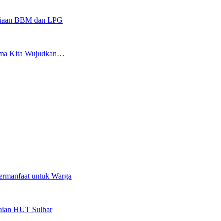
sediaan BBM dan LPG
sama Kita Wujudkan…
ermanfaat untuk Warga
kaian HUT Sulbar