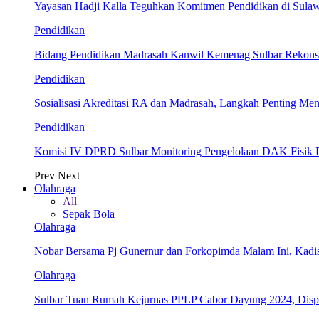
Yayasan Hadji Kalla Teguhkan Komitmen Pendidikan di Sula
Pendidikan
Bidang Pendidikan Madrasah Kanwil Kemenag Sulbar Rekonsil
Pendidikan
Sosialisasi Akreditasi RA dan Madrasah, Langkah Penting Men
Pendidikan
Komisi IV DPRD Sulbar Monitoring Pengelolaan DAK Fisik 
Prev
Next
Olahraga
All
Sepak Bola
Olahraga
Nobar Bersama Pj Gunernur dan Forkopimda Malam Ini, Kadi
Olahraga
Sulbar Tuan Rumah Kejurnas PPLP Cabor Dayung 2024, Dis