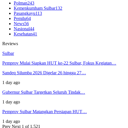
Polman
243
Kemenkumham Sulbar
132
Pasangkayu
113
Pemilu
64
News
56
Nasional
44
Kesehatan
41
Reviews
Sulbar
Pemprov Mulai Siapkan HUT ke-22 Sulbar, Fokus Kegiatan…
Sandeq Silumba 2026 Digelar 26 hingga 27…
1 day ago
Gubernur Sulbar Targetkan Seluruh Tindak…
1 day ago
Pemprov Sulbar Matangkan Persiapan HUT…
1 day ago
Prev
Next
1 of 1,521