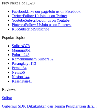
Prev
Next
1 of 1,520
Facebook
Like our page
Join us on Facebook
Twitter
Follow Us
Join us on Twitter
Youtube
Subscribe
Join us on Youtube
Pinterest
Follow Us
Join us on Pinterest
RSS
Subscribe
Subscribe
Popular Topics
Sulbar
4378
Mamuju
861
Polman
243
Kemenkumham Sulbar
132
Pasangkayu
113
Pemilu
64
News
56
Nasional
44
Kesehatan
41
Reviews
Sulbar
Gubernur SDK Dikukuhkan dan Terima Penghargaan dari…