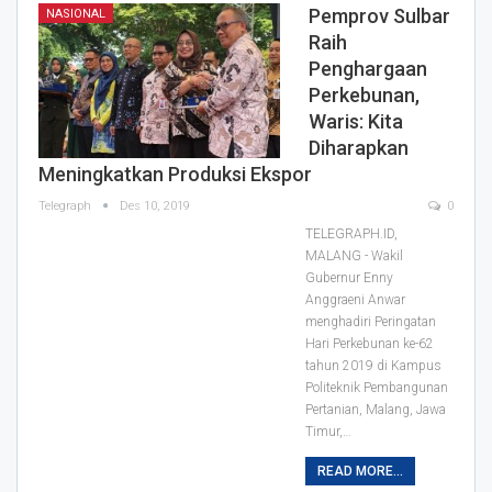
Pemprov Sulbar
NASIONAL
Raih
Penghargaan
Perkebunan,
Waris: Kita
Diharapkan
Meningkatkan Produksi Ekspor
Telegraph
Des 10, 2019
0
TELEGRAPH.ID,
MALANG - Wakil
Gubernur Enny
Anggraeni Anwar
menghadiri Peringatan
Hari Perkebunan ke-62
tahun 2019 di Kampus
Politeknik Pembangunan
Pertanian, Malang, Jawa
Timur,
…
READ MORE...