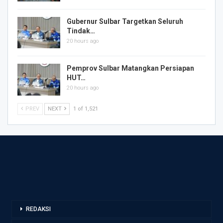
Gubernur Sulbar Targetkan Seluruh
Tindak…
20 hours ago
Pemprov Sulbar Matangkan Persiapan
HUT…
20 hours ago
PREV
NEXT
1 of 1,521
REDAKSI