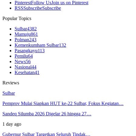
Pinterest
Follow Us
Join us on Pinterest
RSS
Subscribe
Subscribe
Popular Topics
Sulbar
4382
Mamuju
861
Polman
243
Kemenkumham Sulbar
132
Pasangkayu
113
Pemilu
64
News
56
Nasional
44
Kesehatan
41
Reviews
Sulbar
Pemprov Mulai Siapkan HUT ke-22 Sulbar, Fokus Kegiatan…
Sandeq Silumba 2026 Digelar 26 hingga 27…
1 day ago
Gubernur Sulbar Targetkan Seluruh Tindak…