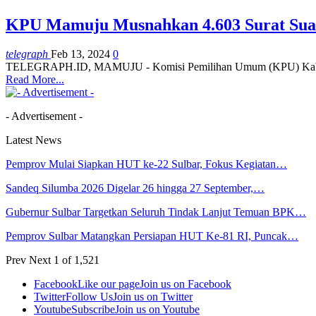
KPU Mamuju Musnahkan 4.603 Surat Suar
telegraph
Feb 13, 2024
0
TELEGRAPH.ID, MAMUJU - Komisi Pemilihan Umum (KPU) Kabupaten
Read More...
- Advertisement -
Latest News
Pemprov Mulai Siapkan HUT ke-22 Sulbar, Fokus Kegiatan…
Sandeq Silumba 2026 Digelar 26 hingga 27 September,…
Gubernur Sulbar Targetkan Seluruh Tindak Lanjut Temuan BPK…
Pemprov Sulbar Matangkan Persiapan HUT Ke-81 RI, Puncak…
Prev
Next
1 of 1,521
Facebook
Like our page
Join us on Facebook
Twitter
Follow Us
Join us on Twitter
Youtube
Subscribe
Join us on Youtube