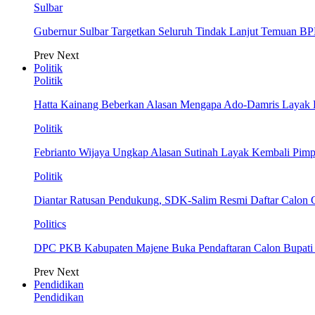
Sulbar
Gubernur Sulbar Targetkan Seluruh Tindak Lanjut Temuan BP
Prev
Next
Politik
Politik
Hatta Kainang Beberkan Alasan Mengapa Ado-Damris Layak
Politik
Febrianto Wijaya Ungkap Alasan Sutinah Layak Kembali Pim
Politik
Diantar Ratusan Pendukung, SDK-Salim Resmi Daftar Calon
Politics
DPC PKB Kabupaten Majene Buka Pendaftaran Calon Bupati d
Prev
Next
Pendidikan
Pendidikan