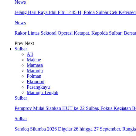
News
Jelang Hari Raya Idul Fitri 1445 H, Polda Sulbar Cek Keter
News
Rakor Lintas Sektoral Operasi Ketupat, Kapolda Sulbar: Ber
Prev
Next
Sulbar
All
Majene
Mamasa
Mamuju
Polman
Ekonomi
Pasangkayu
Mamuju Tengah
Sulbar
Pemprov Mulai Siapkan HUT ke-22 Sulbar, Fokus Kegiatan B
Sulbar
Sandeq Silumba 2026 Digelar 26 hingga 27 September, Rang