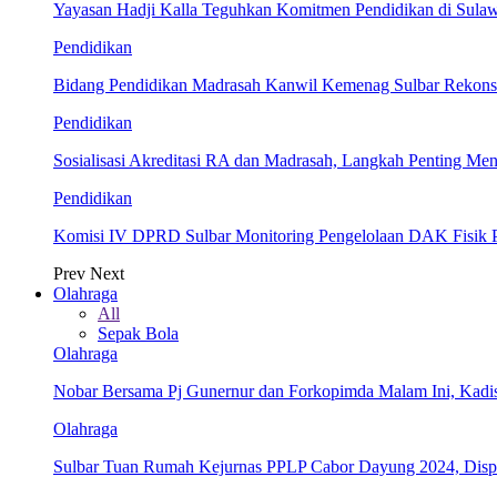
Yayasan Hadji Kalla Teguhkan Komitmen Pendidikan di Sula
Pendidikan
Bidang Pendidikan Madrasah Kanwil Kemenag Sulbar Rekonsil
Pendidikan
Sosialisasi Akreditasi RA dan Madrasah, Langkah Penting Men
Pendidikan
Komisi IV DPRD Sulbar Monitoring Pengelolaan DAK Fisik 
Prev
Next
Olahraga
All
Sepak Bola
Olahraga
Nobar Bersama Pj Gunernur dan Forkopimda Malam Ini, Kadi
Olahraga
Sulbar Tuan Rumah Kejurnas PPLP Cabor Dayung 2024, Dis