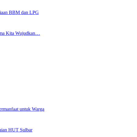
sediaan BBM dan LPG
sama Kita Wujudkan…
ermanfaat untuk Warga
kaian HUT Sulbar