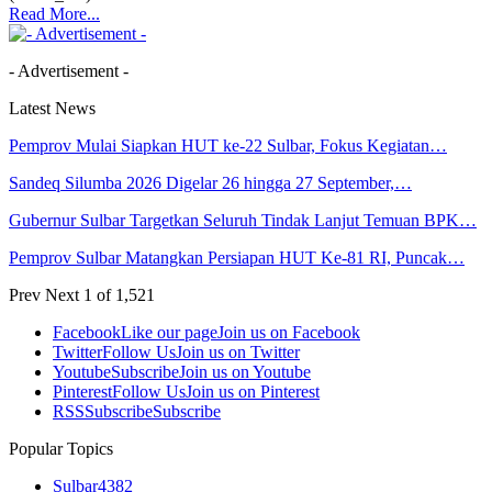
Read More...
- Advertisement -
Latest News
Pemprov Mulai Siapkan HUT ke-22 Sulbar, Fokus Kegiatan…
Sandeq Silumba 2026 Digelar 26 hingga 27 September,…
Gubernur Sulbar Targetkan Seluruh Tindak Lanjut Temuan BPK…
Pemprov Sulbar Matangkan Persiapan HUT Ke-81 RI, Puncak…
Prev
Next
1 of 1,521
Facebook
Like our page
Join us on Facebook
Twitter
Follow Us
Join us on Twitter
Youtube
Subscribe
Join us on Youtube
Pinterest
Follow Us
Join us on Pinterest
RSS
Subscribe
Subscribe
Popular Topics
Sulbar
4382