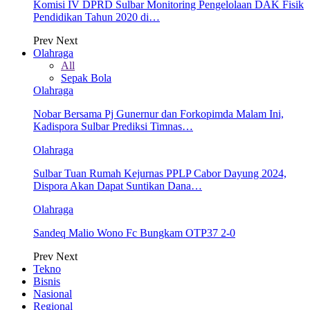
Komisi IV DPRD Sulbar Monitoring Pengelolaan DAK Fisik
Pendidikan Tahun 2020 di…
Prev
Next
Olahraga
All
Sepak Bola
Olahraga
Nobar Bersama Pj Gunernur dan Forkopimda Malam Ini,
Kadispora Sulbar Prediksi Timnas…
Olahraga
Sulbar Tuan Rumah Kejurnas PPLP Cabor Dayung 2024,
Dispora Akan Dapat Suntikan Dana…
Olahraga
Sandeq Malio Wono Fc Bungkam OTP37 2-0
Prev
Next
Tekno
Bisnis
Nasional
Regional