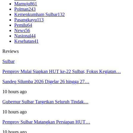
Mamuju
861
Polman
243
Kemenkumham Sulbar
132
Pasangkayu
113
Pemilu
64
News
56
Nasional
44
Kesehatan
41
Reviews
Sulbar
Pemprov Mulai Siapkan HUT ke-22 Sulbar, Fokus Kegiatan…
Sandeq Silumba 2026 Digelar 26 hingga 27…
10 hours ago
Gubernur Sulbar Targetkan Seluruh Tindak…
10 hours ago
Pemprov Sulbar Matangkan Persiapan HUT…
10 hours ago