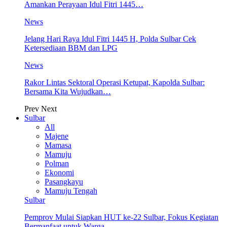
Amankan Perayaan Idul Fitri 1445…
News
Jelang Hari Raya Idul Fitri 1445 H, Polda Sulbar Cek
Ketersediaan BBM dan LPG
News
Rakor Lintas Sektoral Operasi Ketupat, Kapolda Sulbar:
Bersama Kita Wujudkan…
Prev
Next
Sulbar
All
Majene
Mamasa
Mamuju
Polman
Ekonomi
Pasangkayu
Mamuju Tengah
Sulbar
Pemprov Mulai Siapkan HUT ke-22 Sulbar, Fokus Kegiatan
Bermanfaat untuk Warga