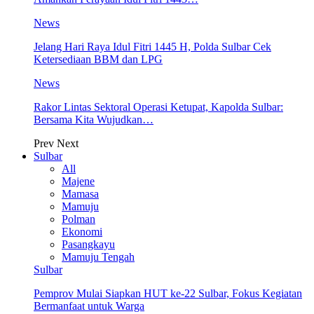
News
Jelang Hari Raya Idul Fitri 1445 H, Polda Sulbar Cek
Ketersediaan BBM dan LPG
News
Rakor Lintas Sektoral Operasi Ketupat, Kapolda Sulbar:
Bersama Kita Wujudkan…
Prev
Next
Sulbar
All
Majene
Mamasa
Mamuju
Polman
Ekonomi
Pasangkayu
Mamuju Tengah
Sulbar
Pemprov Mulai Siapkan HUT ke-22 Sulbar, Fokus Kegiatan
Bermanfaat untuk Warga