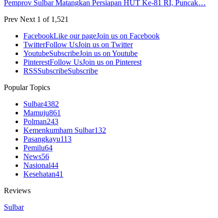
Pemprov Sulbar Matangkan Persiapan HUT Ke-81 RI, Puncak…
Prev
Next
1 of 1,521
Facebook
Like our page
Join us on Facebook
Twitter
Follow Us
Join us on Twitter
Youtube
Subscribe
Join us on Youtube
Pinterest
Follow Us
Join us on Pinterest
RSS
Subscribe
Subscribe
Popular Topics
Sulbar
4382
Mamuju
861
Polman
243
Kemenkumham Sulbar
132
Pasangkayu
113
Pemilu
64
News
56
Nasional
44
Kesehatan
41
Reviews
Sulbar