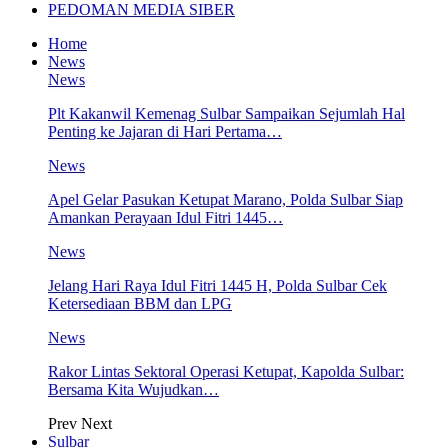
PEDOMAN MEDIA SIBER
Home
News
News
Plt Kakanwil Kemenag Sulbar Sampaikan Sejumlah Hal
Penting ke Jajaran di Hari Pertama…
News
Apel Gelar Pasukan Ketupat Marano, Polda Sulbar Siap
Amankan Perayaan Idul Fitri 1445…
News
Jelang Hari Raya Idul Fitri 1445 H, Polda Sulbar Cek
Ketersediaan BBM dan LPG
News
Rakor Lintas Sektoral Operasi Ketupat, Kapolda Sulbar:
Bersama Kita Wujudkan…
Prev
Next
Sulbar