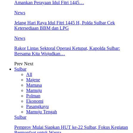
Amankan Perayaan Idul Fitri 1445…
News
Jelang Hari Raya Idul Fitri 1445 H, Polda Sulbar Cek
Ketersediaan BBM dan LPG
News
Rakor Lintas Sektoral Operasi Ketupat, Kapolda Sulbar:
Bersama Kita Wujudkan…
Prev
Next
Sulbar
All
Majene
Mamasa
Mamuju
Polman
Ekonomi
Pasangkayu
Mamuju Tengah
Sulbar
Pemprov Mulai Siapkan HUT ke-22 Sulbar, Fokus Kegiatan
Bermanfaat untuk Warga