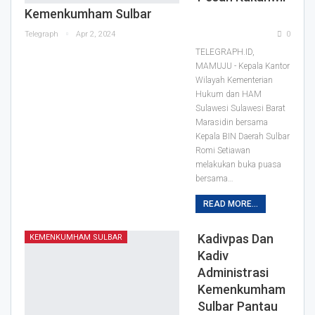
Kemenkumham Sulbar
Telegraph
Apr 2, 2024
0
TELEGRAPH.ID,
MAMUJU - Kepala Kantor
Wilayah Kementerian
Hukum dan HAM
Sulawesi Sulawesi Barat
Marasidin bersama
Kepala BIN Daerah Sulbar
Romi Setiawan
melakukan buka puasa
bersama…
READ MORE...
Kadivpas Dan
KEMENKUMHAM SULBAR
Kadiv
Administrasi
Kemenkumham
Sulbar Pantau