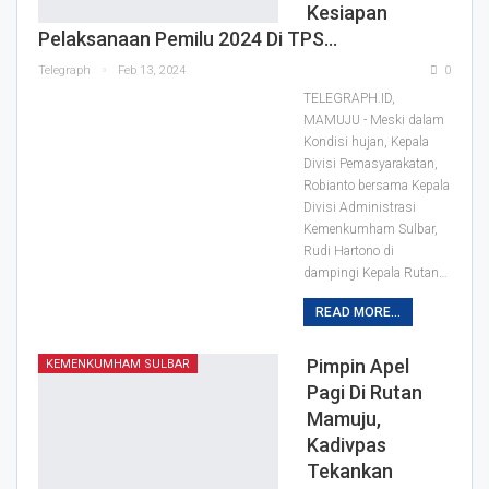
Kesiapan
Pelaksanaan Pemilu 2024 Di TPS…
Telegraph
Feb 13, 2024
0
TELEGRAPH.ID,
MAMUJU - Meski dalam
Kondisi hujan, Kepala
Divisi Pemasyarakatan,
Robianto bersama Kepala
Divisi Administrasi
Kemenkumham Sulbar,
Rudi Hartono di
dampingi Kepala Rutan…
READ MORE...
Pimpin Apel
KEMENKUMHAM SULBAR
Pagi Di Rutan
Mamuju,
Kadivpas
Tekankan