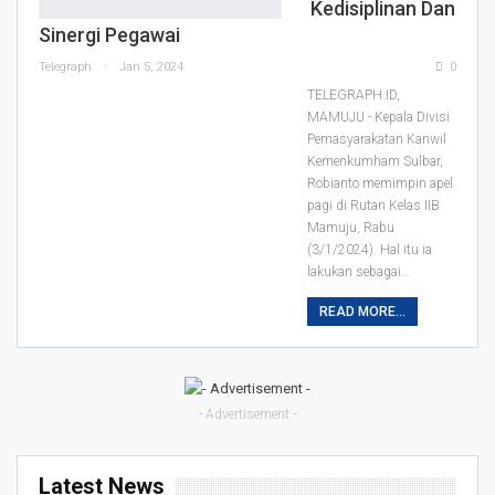
Kedisiplinan Dan
Sinergi Pegawai
Telegraph
Jan 5, 2024
0
TELEGRAPH.ID,
MAMUJU - Kepala Divisi
Pemasyarakatan Kanwil
Kemenkumham Sulbar,
Robianto memimpin apel
pagi di Rutan Kelas IIB
Mamuju, Rabu
(3/1/2024).
Hal itu ia
lakukan sebagai
…
READ MORE...
- Advertisement -
Latest News