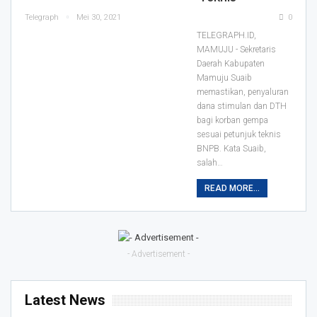
Telegraph
Mei 30, 2021
0
TELEGRAPH.ID,
MAMUJU - Sekretaris
Daerah Kabupaten
Mamuju Suaib
memastikan, penyaluran
dana stimulan dan DTH
bagi korban gempa
sesuai petunjuk teknis
BNPB.
Kata Suaib,
salah
…
READ MORE...
- Advertisement -
Latest News