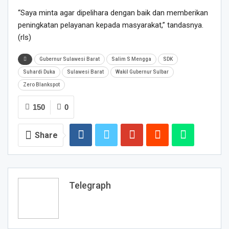
“Saya minta agar dipelihara dengan baik dan memberikan
peningkatan pelayanan kepada masyarakat,” tandasnya.
(rls)
Gubernur Sulawesi Barat
Salim S Mengga
SDK
Suhardi Duka
Sulawesi Barat
Wakil Gubernur Sulbar
Zero Blankspot
150
0
Share
Telegraph