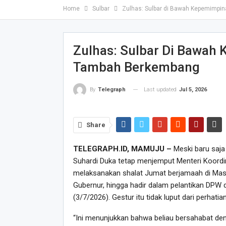
Home
Sulbar
Zulhas: Sulbar di Bawah Kepemimpi
Zulhas: Sulbar Di Bawah
Tambah Berkembang
Last updated
Jul 5, 2026
By
Telegraph
Share
TELEGRAPH.ID, MAMUJU –
Meski baru saja
Suhardi Duka tetap menjemput Menteri Koordi
melaksanakan shalat Jumat berjamaah di Masj
Gubernur, hingga hadir dalam pelantikan DPW
(3/7/2026). Gestur itu tidak luput dari perhatia
“Ini menunjukkan bahwa beliau bersahabat den