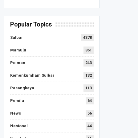
Popular Topics
Sulbar
4378
Mamuju
861
Polman
243
Kemenkumham Sulbar
132
Pasangkayu
113
Pemilu
64
News
56
Nasional
44