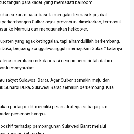
tepuk tangan para kader yang memadati ballroom.
bukan sekadar basa-basi. Ia mengaku termasuk pejabat
 perkembangan Sulbar sejak provinsi ini dimekarkan, termasuk
ssar ke Mamuju dan menggunakan helikopter.
bupaten yang agak ketinggalan, tapi alhamdulillah berkembang.
i Duka, berjuang sungguh-sungguh memajukan Sulbar,” katanya.
uk terus membangun kolaborasi dengan pemerintah dalam
antu masyarakat.
u rakyat Sulawesi Barat. Agar Sulbar semakin maju dan
ak Suhardi Duka, Sulawesi Barat semakin berkembang. Kita
n partai politik memiliki peran strategis sebagai pilar
kader pemimpin bangsa.
 positif terhadap pembangunan Sulawesi Barat melalui
vinsi maupun kabupaten.