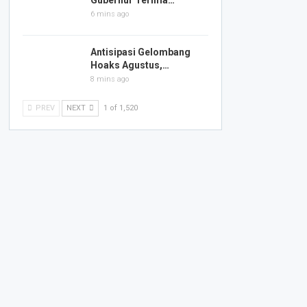
Gubernur Terima…
6 mins ago
Antisipasi Gelombang
Hoaks Agustus,…
8 mins ago
PREV
NEXT
1 of 1,520