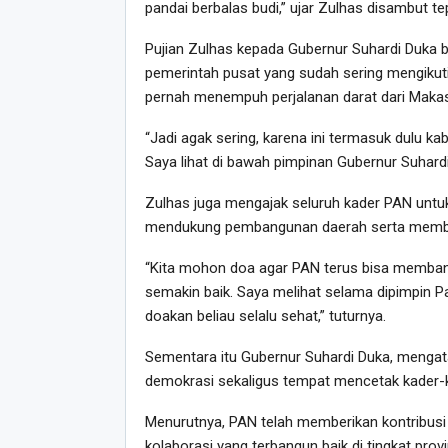
pandai berbalas budi,” ujar Zulhas disambut 
Pujian Zulhas kepada Gubernur Suhardi Duka 
pemerintah pusat yang sudah sering mengikuti
pernah menempuh perjalanan darat dari Maka
“Jadi agak sering, karena ini termasuk dulu ka
Saya lihat di bawah pimpinan Gubernur Suhard
Zulhas juga mengajak seluruh kader PAN unt
mendukung pembangunan daerah serta memb
“Kita mohon doa agar PAN terus bisa membant
semakin baik. Saya melihat selama dipimpin P
doakan beliau selalu sehat,” tuturnya.
Sementara itu Gubernur Suhardi Duka, mengataka
demokrasi sekaligus tempat mencetak kader-
Menurutnya, PAN telah memberikan kontribusi
kolaborasi yang terbangun baik di tingkat pro