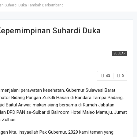
nan Suhardi Duka Tambah Berkembang
 Kepemimpinan Suhardi Duka
SULBAR
43
0
 menjalani perawatan kesehatan, Gubernur Sulawesi Barat
nator Bidang Pangan Zulkifli Hasan di Bandara Tampa Padang,
id Baitul Anwar, makan siang bersama di Rumah Jabatan
 dan DPD PAN se-Sulbar di Ballroom Hotel Maleo Mamuju, Jumat
n Zulhas.
gan kita. Insyaallah Pak Gubernur, 2029 kami teman yang