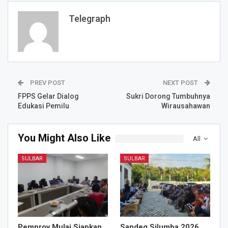
Telegraph
PREV POST
NEXT POST
FPPS Gelar Dialog
Sukri Dorong Tumbuhnya
Edukasi Pemilu
Wirausahawan
You Might Also Like
All
SULBAR
SULBAR
Pemprov Mulai Siapkan
Sandeq Silumba 2026