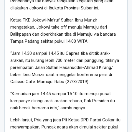
Rencananya tak banyak rangkaian kegiatan yang akan
dilakukan Jokowi di Ibukota Provinsi Sulbar ini.
Ketua TKD Jokowi-Ma’ruf Sulbar, Ibnu Munzir
mengatakan, Jokowi take off menuju Mamuju dari
Balikpapan dan diperkirakan tiba di Mamuju via bandara
Tampa Padang sekitar pukul 14.00 WITA.
“Jam 14.30 sampai 14.45 itu Capres tiba dititik arak-
arakan, itu kurang lebih 700 meter dari panggung, titiknya
perempatan Jalan Sultan Hasanuddin-Ahmad Kirang,”
beber Ibnu Munzir saat menggelar konferensi pers di
Calssic Cafe. Mamuju. Rabu (27/3/2019)
“Kemudian jam 14.45 sampai 15.10 itu menuju pusat
kampanye diiringi arak-arakan rebana, Pak Presiden itu
naik becak bersama istri,” sambungnya.
Lebih lanjut, Pria yang juga Plt Ketua DPD Partai Golkar itu
menyampaikan, Puncak acara akan dimulai sekitar pukul