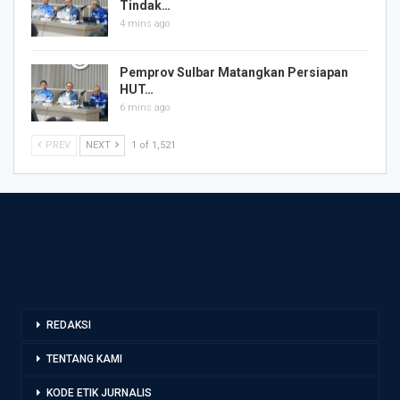
Tindak…
4 mins ago
Pemprov Sulbar Matangkan Persiapan
HUT…
6 mins ago
PREV
NEXT
1 of 1,521
REDAKSI
TENTANG KAMI
KODE ETIK JURNALIS