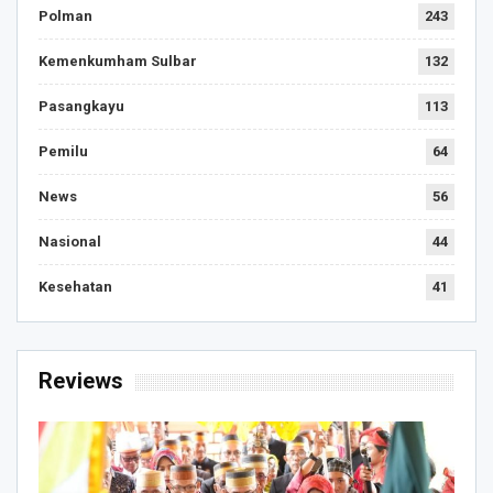
Polman
243
Kemenkumham Sulbar
132
Pasangkayu
113
Pemilu
64
News
56
Nasional
44
Kesehatan
41
Reviews