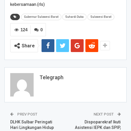
kebersamaan.(rls)
Gubernur Sulawesi Barat
Suhardi Duka
Sulawesi Barat
124
0
Share
Telegraph
PREV POST
NEXT POST
DLHK Sulbar Peringati
Dispoparekraf Ikuti
Hari Lingkungan Hidup
Asistensi IEPK dan SPIP,