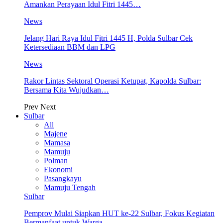
Amankan Perayaan Idul Fitri 1445…
News
Jelang Hari Raya Idul Fitri 1445 H, Polda Sulbar Cek
Ketersediaan BBM dan LPG
News
Rakor Lintas Sektoral Operasi Ketupat, Kapolda Sulbar:
Bersama Kita Wujudkan…
Prev
Next
Sulbar
All
Majene
Mamasa
Mamuju
Polman
Ekonomi
Pasangkayu
Mamuju Tengah
Sulbar
Pemprov Mulai Siapkan HUT ke-22 Sulbar, Fokus Kegiatan
Bermanfaat untuk Warga