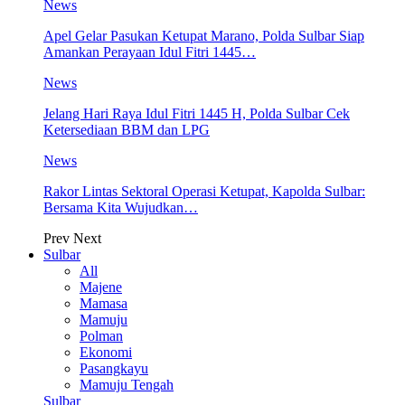
News
Apel Gelar Pasukan Ketupat Marano, Polda Sulbar Siap
Amankan Perayaan Idul Fitri 1445…
News
Jelang Hari Raya Idul Fitri 1445 H, Polda Sulbar Cek
Ketersediaan BBM dan LPG
News
Rakor Lintas Sektoral Operasi Ketupat, Kapolda Sulbar:
Bersama Kita Wujudkan…
Prev
Next
Sulbar
All
Majene
Mamasa
Mamuju
Polman
Ekonomi
Pasangkayu
Mamuju Tengah
Sulbar