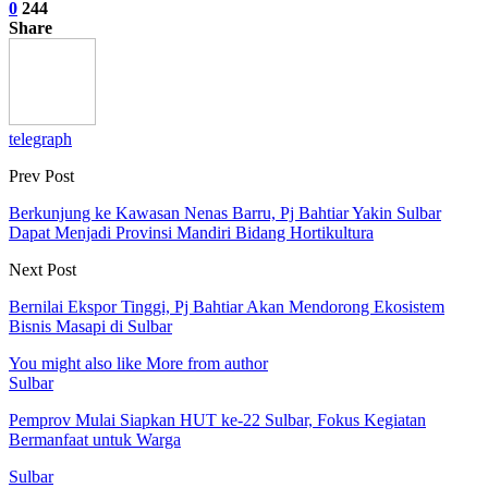
0
244
Share
telegraph
Prev Post
Berkunjung ke Kawasan Nenas Barru, Pj Bahtiar Yakin Sulbar
Dapat Menjadi Provinsi Mandiri Bidang Hortikultura
Next Post
Bernilai Ekspor Tinggi, Pj Bahtiar Akan Mendorong Ekosistem
Bisnis Masapi di Sulbar
You might also like
More from author
Sulbar
Pemprov Mulai Siapkan HUT ke-22 Sulbar, Fokus Kegiatan
Bermanfaat untuk Warga
Sulbar