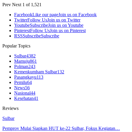
Prev
Next
1 of 1,521
Facebook
Like our page
Join us on Facebook
Twitter
Follow Us
Join us on Twitter
Youtube
Subscribe
Join us on Youtube
Pinterest
Follow Us
Join us on Pinterest
RSS
Subscribe
Subscribe
Popular Topics
Sulbar
4382
Mamuju
861
Polman
243
Kemenkumham Sulbar
132
Pasangkayu
113
Pemilu
64
News
56
Nasional
44
Kesehatan
41
Reviews
Sulbar
Pemprov Mulai Siapkan HUT ke-22 Sulbar, Fokus Kegiatan…