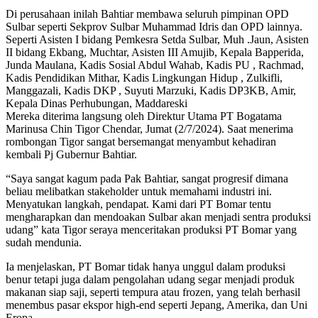
Di perusahaan inilah Bahtiar membawa seluruh pimpinan OPD
Sulbar seperti Sekprov Sulbar Muhammad Idris dan OPD lainnya.
Seperti Asisten I bidang Pemkesra Setda Sulbar, Muh .Jaun, Asisten
II bidang Ekbang, Muchtar, Asisten III Amujib, Kepala Bapperida,
Junda Maulana, Kadis Sosial Abdul Wahab, Kadis PU , Rachmad,
Kadis Pendidikan Mithar, Kadis Lingkungan Hidup , Zulkifli,
Manggazali, Kadis DKP , Suyuti Marzuki, Kadis DP3KB, Amir,
Kepala Dinas Perhubungan, Maddareski
Mereka diterima langsung oleh Direktur Utama PT Bogatama
Marinusa Chin Tigor Chendar, Jumat (2/7/2024). Saat menerima
rombongan Tigor sangat bersemangat menyambut kehadiran
kembali Pj Gubernur Bahtiar.
“Saya sangat kagum pada Pak Bahtiar, sangat progresif dimana
beliau melibatkan stakeholder untuk memahami industri ini.
Menyatukan langkah, pendapat. Kami dari PT Bomar tentu
mengharapkan dan mendoakan Sulbar akan menjadi sentra produksi
udang” kata Tigor seraya menceritakan produksi PT Bomar yang
sudah mendunia.
Ia menjelaskan, PT Bomar tidak hanya unggul dalam produksi
benur tetapi juga dalam pengolahan udang segar menjadi produk
makanan siap saji, seperti tempura atau frozen, yang telah berhasil
menembus pasar ekspor high-end seperti Jepang, Amerika, dan Uni
Eropa.