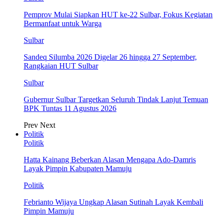
Pemprov Mulai Siapkan HUT ke-22 Sulbar, Fokus Kegiatan
Bermanfaat untuk Warga
Sulbar
Sandeq Silumba 2026 Digelar 26 hingga 27 September,
Rangkaian HUT Sulbar
Sulbar
Gubernur Sulbar Targetkan Seluruh Tindak Lanjut Temuan
BPK Tuntas 11 Agustus 2026
Prev
Next
Politik
Politik
Hatta Kainang Beberkan Alasan Mengapa Ado-Damris
Layak Pimpin Kabupaten Mamuju
Politik
Febrianto Wijaya Ungkap Alasan Sutinah Layak Kembali
Pimpin Mamuju