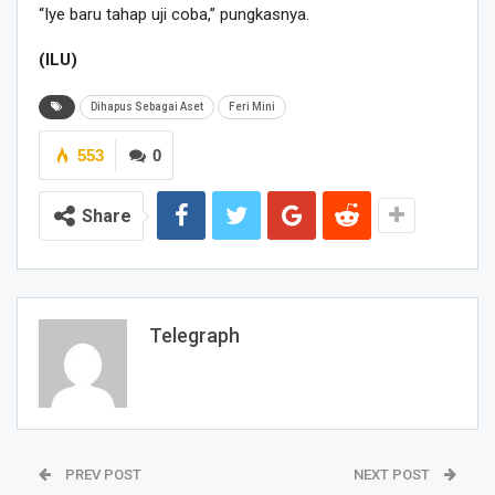
“Iye baru tahap uji coba,” pungkasnya.
(ILU)
Dihapus Sebagai Aset
Feri Mini
553
0
Share
Telegraph
PREV POST
NEXT POST