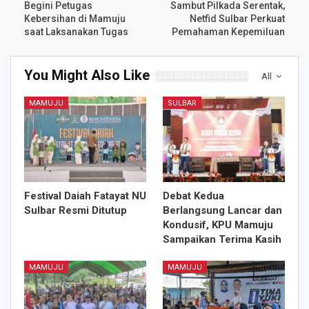
Begini Petugas
Sambut Pilkada Serentak,
Kebersihan di Mamuju
Netfid Sulbar Perkuat
saat Laksanakan Tugas
Pemahaman Kepemiluan
You Might Also Like
All
MAMUJU
SULBAR
Festival Daiah Fatayat NU
Debat Kedua
Sulbar Resmi Ditutup
Berlangsung Lancar dan
Kondusif, KPU Mamuju
Sampaikan Terima Kasih
MAMUJU
MAMUJU