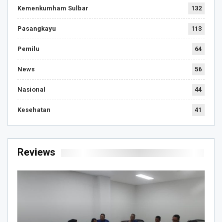
Kemenkumham Sulbar
132
Pasangkayu
113
Pemilu
64
News
56
Nasional
44
Kesehatan
41
Reviews