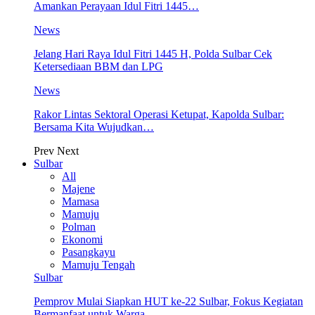
Amankan Perayaan Idul Fitri 1445…
News
Jelang Hari Raya Idul Fitri 1445 H, Polda Sulbar Cek
Ketersediaan BBM dan LPG
News
Rakor Lintas Sektoral Operasi Ketupat, Kapolda Sulbar:
Bersama Kita Wujudkan…
Prev
Next
Sulbar
All
Majene
Mamasa
Mamuju
Polman
Ekonomi
Pasangkayu
Mamuju Tengah
Sulbar
Pemprov Mulai Siapkan HUT ke-22 Sulbar, Fokus Kegiatan
Bermanfaat untuk Warga