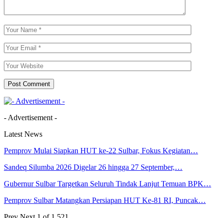
- Advertisement -
Latest News
Pemprov Mulai Siapkan HUT ke-22 Sulbar, Fokus Kegiatan…
Sandeq Silumba 2026 Digelar 26 hingga 27 September,…
Gubernur Sulbar Targetkan Seluruh Tindak Lanjut Temuan BPK…
Pemprov Sulbar Matangkan Persiapan HUT Ke-81 RI, Puncak…
Prev
Next
1 of 1,521