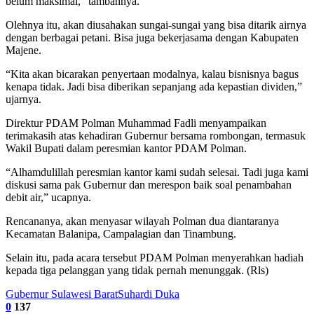
belum maksimal,” tambahnya.
Olehnya itu, akan diusahakan sungai-sungai yang bisa ditarik airnya
dengan berbagai petani. Bisa juga bekerjasama dengan Kabupaten
Majene.
“Kita akan bicarakan penyertaan modalnya, kalau bisnisnya bagus
kenapa tidak. Jadi bisa diberikan sepanjang ada kepastian dividen,”
ujarnya.
Direktur PDAM Polman Muhammad Fadli menyampaikan
terimakasih atas kehadiran Gubernur bersama rombongan, termasuk
Wakil Bupati dalam peresmian kantor PDAM Polman.
“Alhamdulillah peresmian kantor kami sudah selesai. Tadi juga kami
diskusi sama pak Gubernur dan merespon baik soal penambahan
debit air,” ucapnya.
Rencananya, akan menyasar wilayah Polman dua diantaranya
Kecamatan Balanipa, Campalagian dan Tinambung.
Selain itu, pada acara tersebut PDAM Polman menyerahkan hadiah
kepada tiga pelanggan yang tidak pernah menunggak. (Rls)
Gubernur Sulawesi Barat
Suhardi Duka
0
137