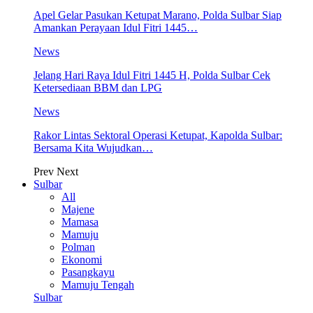
Apel Gelar Pasukan Ketupat Marano, Polda Sulbar Siap
Amankan Perayaan Idul Fitri 1445…
News
Jelang Hari Raya Idul Fitri 1445 H, Polda Sulbar Cek
Ketersediaan BBM dan LPG
News
Rakor Lintas Sektoral Operasi Ketupat, Kapolda Sulbar:
Bersama Kita Wujudkan…
Prev
Next
Sulbar
All
Majene
Mamasa
Mamuju
Polman
Ekonomi
Pasangkayu
Mamuju Tengah
Sulbar