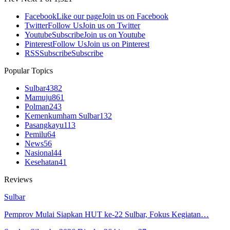
Facebook
Like our page
Join us on Facebook
Twitter
Follow Us
Join us on Twitter
Youtube
Subscribe
Join us on Youtube
Pinterest
Follow Us
Join us on Pinterest
RSS
Subscribe
Subscribe
Popular Topics
Sulbar
4382
Mamuju
861
Polman
243
Kemenkumham Sulbar
132
Pasangkayu
113
Pemilu
64
News
56
Nasional
44
Kesehatan
41
Reviews
Sulbar
Pemprov Mulai Siapkan HUT ke-22 Sulbar, Fokus Kegiatan…