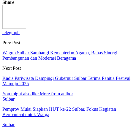
Share
telegraph
Prev Post
Wagub Sulbar Sambangi Kementerian Agama, Bahas Sinergi
Pembangunan dan Moderasi Beragama
Next Post
Kadis Pariwisata Dampingi Gubernur Sulbar Terima Panitia Festival
Mamuju 2025
You might also like
More from author
Sulbar
Pemprov Mulai Siapkan HUT ke-22 Sulbar, Fokus Kegiatan
Bermanfaat untuk Warga
Sulbar