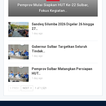
Pemprov Mulai Siapkan HUT Ke-22 Sulbar,
Fokus Kegiatan…
Sandeq Silumba 2026 Digelar 26 hingga
27…
1 day ago
Gubernur Sulbar Targetkan Seluruh
Tindak…
1 day ago
Pemprov Sulbar Matangkan Persiapan
HUT…
1 day ago
PREV
NEXT
1 of 1,521