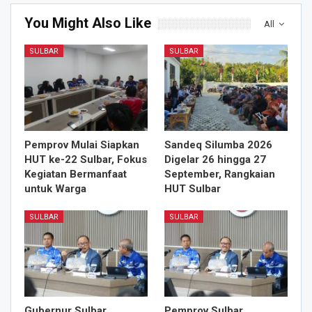
You Might Also Like
All
SULBAR
SULBAR
Pemprov Mulai Siapkan
Sandeq Silumba 2026
HUT ke-22 Sulbar, Fokus
Digelar 26 hingga 27
Kegiatan Bermanfaat
September, Rangkaian
untuk Warga
HUT Sulbar
SULBAR
SULBAR
Gubernur Sulbar
Pemprov Sulbar