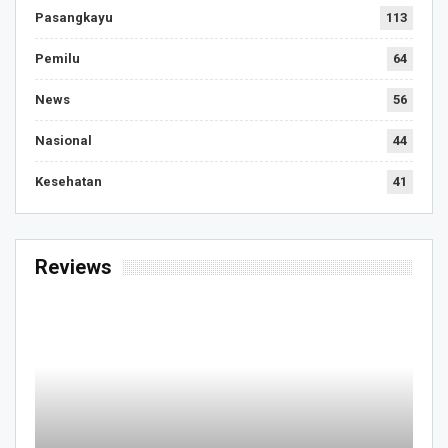
Pasangkayu
113
Pemilu
64
News
56
Nasional
44
Kesehatan
41
Reviews