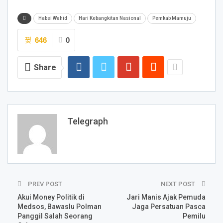
Habsi Wahid
Hari Kebangkitan Nasional
Pemkab Mamuju
646
0
Share
Telegraph
PREV POST
NEXT POST
Akui Money Politik di
Jari Manis Ajak Pemuda
Medsos, Bawaslu Polman
Jaga Persatuan Pasca
Panggil Salah Seorang
Pemilu