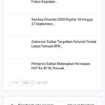
Fokus Kegiatan…
Sandeq Silumba 2026 Digelar 26 hingga
27 September,…
Gubernur Sulbar Targetkan Seluruh Tindak
Lanjut Temuan BPK…
Pemprov Sulbar Matangkan Persiapan
HUT Ke-81 RI, Puncak…
PREV
NEXT
1 of 1,521
Facebook
Like our page
Join us on Facebook