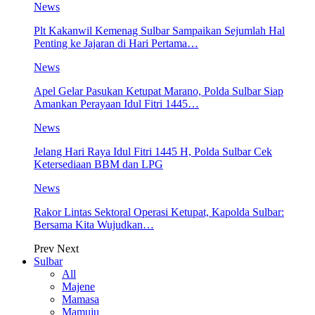
News
Plt Kakanwil Kemenag Sulbar Sampaikan Sejumlah Hal
Penting ke Jajaran di Hari Pertama…
News
Apel Gelar Pasukan Ketupat Marano, Polda Sulbar Siap
Amankan Perayaan Idul Fitri 1445…
News
Jelang Hari Raya Idul Fitri 1445 H, Polda Sulbar Cek
Ketersediaan BBM dan LPG
News
Rakor Lintas Sektoral Operasi Ketupat, Kapolda Sulbar:
Bersama Kita Wujudkan…
Prev
Next
Sulbar
All
Majene
Mamasa
Mamuju