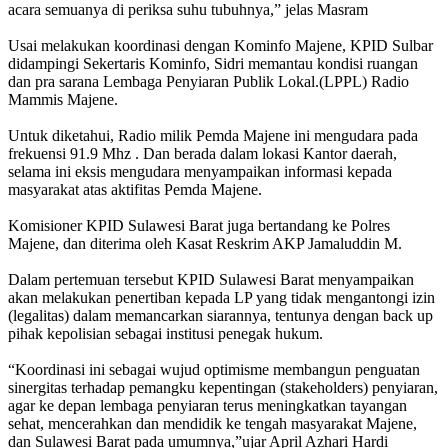
acara semuanya di periksa suhu tubuhnya,” jelas Masram
Usai melakukan koordinasi dengan Kominfo Majene, KPID Sulbar
didampingi Sekertaris Kominfo, Sidri memantau kondisi ruangan
dan pra sarana Lembaga Penyiaran Publik Lokal.(LPPL) Radio
Mammis Majene.
Untuk diketahui, Radio milik Pemda Majene ini mengudara pada
frekuensi 91.9 Mhz . Dan berada dalam lokasi Kantor daerah,
selama ini eksis mengudara menyampaikan informasi kepada
masyarakat atas aktifitas Pemda Majene.
Komisioner KPID Sulawesi Barat juga bertandang ke Polres
Majene, dan diterima oleh Kasat Reskrim AKP Jamaluddin M.
Dalam pertemuan tersebut KPID Sulawesi Barat menyampaikan
akan melakukan penertiban kepada LP yang tidak mengantongi izin
(legalitas) dalam memancarkan siarannya, tentunya dengan back up
pihak kepolisian sebagai institusi penegak hukum.
“Koordinasi ini sebagai wujud optimisme membangun penguatan
sinergitas terhadap pemangku kepentingan (stakeholders) penyiaran,
agar ke depan lembaga penyiaran terus meningkatkan tayangan
sehat, mencerahkan dan mendidik ke tengah masyarakat Majene,
dan Sulawesi Barat pada umumnya,”ujar April Azhari Hardi