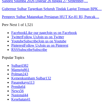
Sandeq Silumba 2026 Digelar 26 hingga 27 September,…
Gubernur Sulbar Targetkan Seluruh Tindak Lanjut Temuan BPK…
Pemprov Sulbar Matangkan Persiapan HUT Ke-81 RI, Puncak…
Prev
Next
1 of 1,521
Facebook
Like our page
Join us on Facebook
Twitter
Follow Us
Join us on Twitter
Youtube
Subscribe
Join us on Youtube
Pinterest
Follow Us
Join us on Pinterest
RSS
Subscribe
Subscribe
Popular Topics
Sulbar
4382
Mamuju
861
Polman
243
Kemenkumham Sulbar
132
Pasangkayu
113
Pemilu
64
News
56
Nasional
44
Kesehatan
41