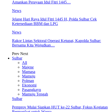
Amankan Perayaan Idul Fitri 1445…
News
Jelang Hari Raya Idul Fitri 1445 H, Polda Sulbar Cek
Ketersediaan BBM dan LPG
News
Rakor Lintas Sektoral Operasi Ketupat, Kapolda Sulbar:
Bersama Kita Wujudkan…
Prev
Next
Sulbar
All
Majene
Mamasa
Mamuju
Polman
Ekonomi
Pasangkayu
Mamuju Tengah
Sulbar
Pemprov Mulai Siapkan HUT ke-22 Sulbar, Fokus Kegiatan
Bermanfaat untuk Warga