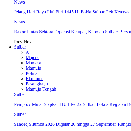
News
Jelang Hari Raya Idul Fitri 1445 H, Polda Sulbar Cek Keter
News
Rakor Lintas Sektoral Operasi Ketupat, Kapolda Sulbar: Ber
Prev
Next
Sulbar
All
Majene
Mamasa
Mamuju
Polman
Ekonomi
Pasangkayu
Mamuju Tengah
Sulbar
Pemprov Mulai Siapkan HUT ke-22 Sulbar, Fokus Kegiatan B
Sulbar
Sandeq Silumba 2026 Digelar 26 hingga 27 September, Rang