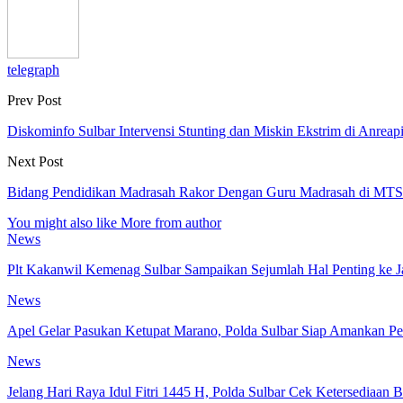
telegraph
Prev Post
Diskominfo Sulbar Intervensi Stunting dan Miskin Ekstrim di Anreap
Next Post
Bidang Pendidikan Madrasah Rakor Dengan Guru Madrasah di M
You might also like
More from author
News
Plt Kakanwil Kemenag Sulbar Sampaikan Sejumlah Hal Penting ke J
News
Apel Gelar Pasukan Ketupat Marano, Polda Sulbar Siap Amankan Pe
News
Jelang Hari Raya Idul Fitri 1445 H, Polda Sulbar Cek Ketersediaa