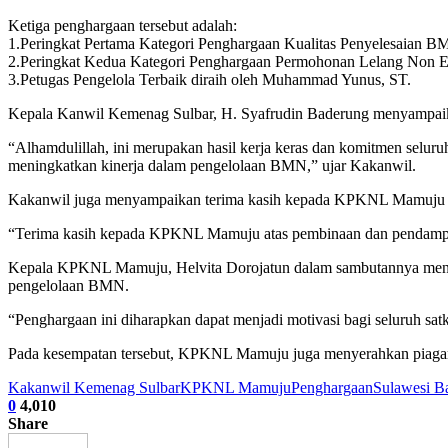
Ketiga penghargaan tersebut adalah:
1.Peringkat Pertama Kategori Penghargaan Kualitas Penyelesaian 
2.Peringkat Kedua Kategori Penghargaan Permohonan Lelang Non 
3.Petugas Pengelola Terbaik diraih oleh Muhammad Yunus, ST.
Kepala Kanwil Kemenag Sulbar, H. Syafrudin Baderung menyampaikan
“Alhamdulillah, ini merupakan hasil kerja keras dan komitmen selu
meningkatkan kinerja dalam pengelolaan BMN,” ujar Kakanwil.
Kakanwil juga menyampaikan terima kasih kepada KPKNL Mamuju a
“Terima kasih kepada KPKNL Mamuju atas pembinaan dan pendamping
Kepala KPKNL Mamuju, Helvita Dorojatun dalam sambutannya menyam
pengelolaan BMN.
“Penghargaan ini diharapkan dapat menjadi motivasi bagi seluruh sa
Pada kesempatan tersebut, KPKNL Mamuju juga menyerahkan piagam 
Kakanwil Kemenag Sulbar
KPKNL Mamuju
Penghargaan
Sulawesi Ba
0
4,010
Share