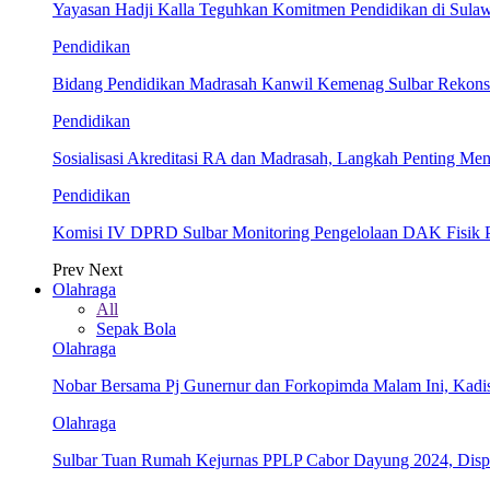
Yayasan Hadji Kalla Teguhkan Komitmen Pendidikan di Sula
Pendidikan
Bidang Pendidikan Madrasah Kanwil Kemenag Sulbar Rekonsil
Pendidikan
Sosialisasi Akreditasi RA dan Madrasah, Langkah Penting Men
Pendidikan
Komisi IV DPRD Sulbar Monitoring Pengelolaan DAK Fisik 
Prev
Next
Olahraga
All
Sepak Bola
Olahraga
Nobar Bersama Pj Gunernur dan Forkopimda Malam Ini, Kadi
Olahraga
Sulbar Tuan Rumah Kejurnas PPLP Cabor Dayung 2024, Dis