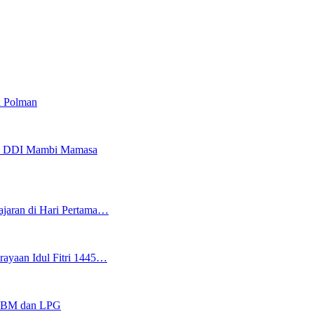
i Polman
TS DDI Mambi Mamasa
ajaran di Hari Pertama…
rayaan Idul Fitri 1445…
n BBM dan LPG