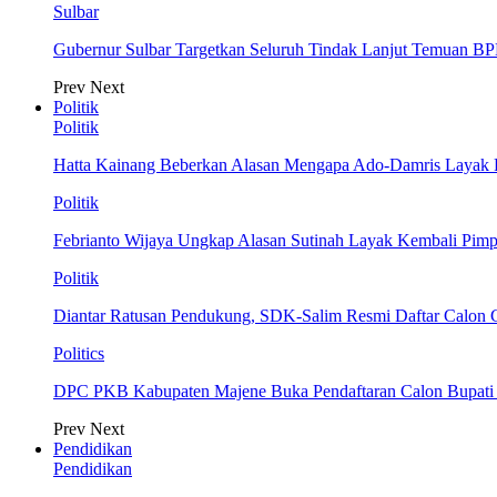
Sulbar
Gubernur Sulbar Targetkan Seluruh Tindak Lanjut Temuan BP
Prev
Next
Politik
Politik
Hatta Kainang Beberkan Alasan Mengapa Ado-Damris Layak
Politik
Febrianto Wijaya Ungkap Alasan Sutinah Layak Kembali Pim
Politik
Diantar Ratusan Pendukung, SDK-Salim Resmi Daftar Calon
Politics
DPC PKB Kabupaten Majene Buka Pendaftaran Calon Bupati d
Prev
Next
Pendidikan
Pendidikan