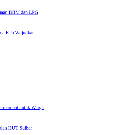
sediaan BBM dan LPG
sama Kita Wujudkan…
ermanfaat untuk Warga
kaian HUT Sulbar