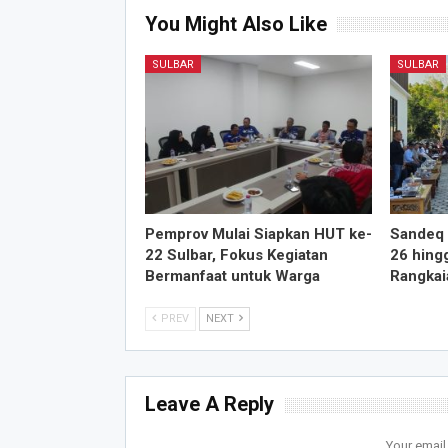
You Might Also Like
SULBAR
SULBAR
Pemprov Mulai Siapkan HUT ke-
Sandeq 
22 Sulbar, Fokus Kegiatan
26 hing
Bermanfaat untuk Warga
Rangkai
PREV
NEXT
Leave A Reply
Your email