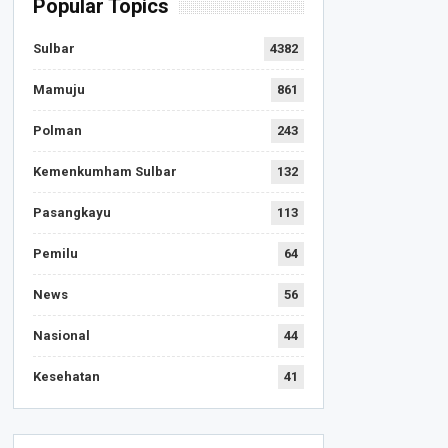
Popular Topics
Sulbar
4382
Mamuju
861
Polman
243
Kemenkumham Sulbar
132
Pasangkayu
113
Pemilu
64
News
56
Nasional
44
Kesehatan
41