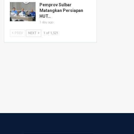
Pemprov Sulbar
Matangkan Persiapan
HUT…
1 day ago
PREV
NEXT
1 of 1,521