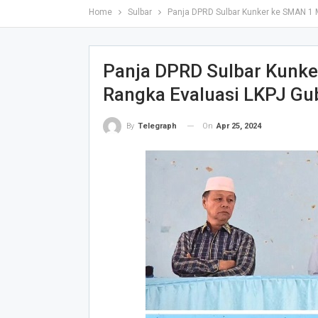
Home
Sulbar
Panja DPRD Sulbar Kunker ke SMAN 1
Panja DPRD Sulbar Kunk
Rangka Evaluasi LKPJ Gu
On
Apr 25, 2024
By
Telegraph