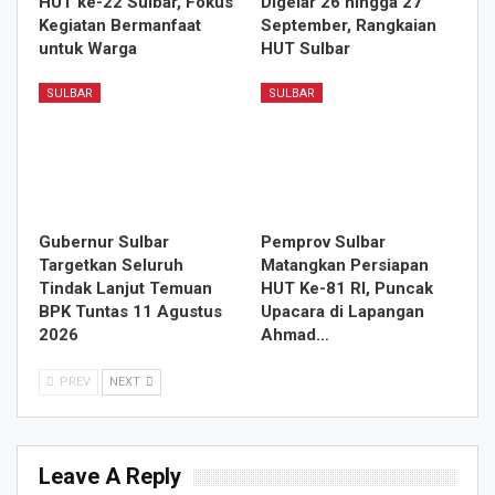
HUT ke-22 Sulbar, Fokus
Digelar 26 hingga 27
Kegiatan Bermanfaat
September, Rangkaian
untuk Warga
HUT Sulbar
SULBAR
SULBAR
Gubernur Sulbar
Pemprov Sulbar
Targetkan Seluruh
Matangkan Persiapan
Tindak Lanjut Temuan
HUT Ke-81 RI, Puncak
BPK Tuntas 11 Agustus
Upacara di Lapangan
2026
Ahmad…
PREV
NEXT
Leave A Reply