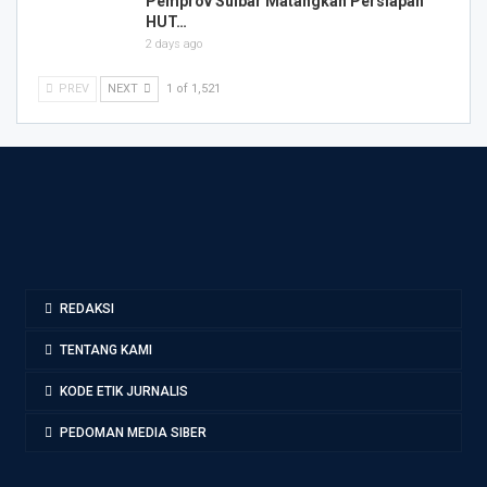
Pemprov Sulbar Matangkan Persiapan
HUT…
2 days ago
PREV
NEXT
1 of 1,521
REDAKSI
TENTANG KAMI
KODE ETIK JURNALIS
PEDOMAN MEDIA SIBER