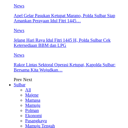
News
Apel Gelar Pasukan Ketupat Marano, Polda Sulbar Siap
Amankan Perayaan Idul Fitri 1445…
News
Jelang Hari Raya Idul Fitri 1445 H, Polda Sulbar Cek
Ketersediaan BBM dan LPG
News
Rakor Lintas Sektoral Operasi Ketupat, Kapolda Sulbar:
Bersama Kita Wujudkan…
Prev
Next
Sulbar
All
Majene
Mamasa
Mamuju
Polman
Ekonomi
Pasangkayu
Mamuju Tengah