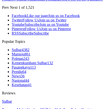
Prev
Next
1 of 1,521
Facebook
Like our page
Join us on Facebook
Twitter
Follow Us
Join us on Twitter
Youtube
Subscribe
Join us on Youtube
Pinterest
Follow Us
Join us on Pinterest
RSS
Subscribe
Subscribe
Popular Topics
Sulbar
4382
Mamuju
861
Polman
243
Kemenkumham Sulbar
132
Pasangkayu
113
Pemilu
64
News
56
Nasional
44
Kesehatan
41
Reviews
Sulbar