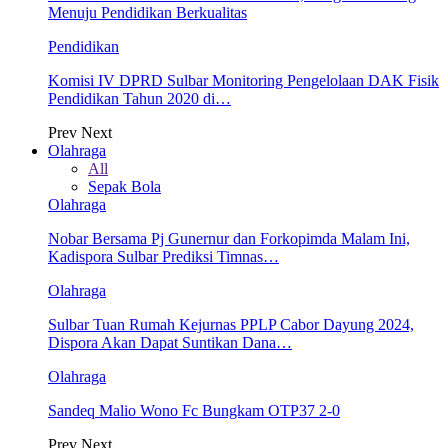
Menuju Pendidikan Berkualitas
Pendidikan
Komisi IV DPRD Sulbar Monitoring Pengelolaan DAK Fisik
Pendidikan Tahun 2020 di…
Prev
Next
Olahraga
All
Sepak Bola
Olahraga
Nobar Bersama Pj Gunernur dan Forkopimda Malam Ini,
Kadispora Sulbar Prediksi Timnas…
Olahraga
Sulbar Tuan Rumah Kejurnas PPLP Cabor Dayung 2024,
Dispora Akan Dapat Suntikan Dana…
Olahraga
Sandeq Malio Wono Fc Bungkam OTP37 2-0
Prev
Next