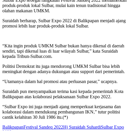
Sulbar Expo sebegai rangkaian Festival Sandeq 2022 memamerkan
produk-produk lokal Sulbar, mulai kain tenun tradisional hingga
olahan makanan UMKM.
Suraidah berharap, Sulbar Expo 2022 di Balikpapan menjadi ajang
promosi lebih luar produk-produk lokal Sulbar.
“Kita ingin produk UMKM Sulbar bukan hanya dikenal di daerah
sendiri, tapi dikenal luas di luar wilayah Sulbar,” kata Suraidah
kepada Tribun-Sulbar.com.
Politisi Demokrat itu juga mendorong UMKM Sulbar bisa lebih
meningkat dengan adanya dukungan atau support dari pemerintah.
“Utamanya dalam hal promosi atau perluasan pasar,” ucapnya.
Suraidah pun menyampaikan terima kasi kepada pemerintah Kota
Balikpapan atas kolaborasi pelaksanaan Sulbar Expo 2022.
“Sulbar Expo ini juga menjadi ajang memperkuat kerjasama dan
kolaborasi dalam mendukung pembangunan IKN,” tutur politisi
cantik kelahiran 30 Juli 1986 itu.(*)
Balikpapan
Festival Sandeq 2022
Hj Suraidah Suhardi
Sulbar Expo