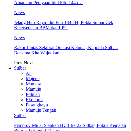
Amankan Perayaan Idul Fitri 1445…
News
Jelang Hari Raya Idul Fitri 1445 H, Polda Sulbar Cek
Ketersediaan BBM dan LPG
News
Rakor Lintas Sektoral Operasi Ketupat, Kapolda Sulbar:
Bersama Kita Wujudkan…
Prev
Next
Sulbar
All
Majene
Mamasa
Mamuju
Polman
Ekonomi
Pasangkayu
Mamuju Tengah
Sulbar
Pemprov Mulai Siapkan HUT ke-22 Sulbar, Fokus Kegiatan
Bermanfaat untuk Warga