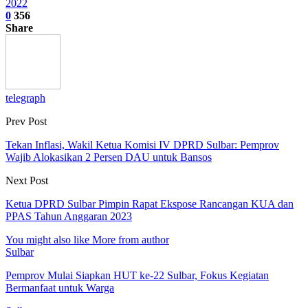
2022
0
356
Share
telegraph
Prev Post
Tekan Inflasi, Wakil Ketua Komisi IV DPRD Sulbar: Pemprov
Wajib Alokasikan 2 Persen DAU untuk Bansos
Next Post
Ketua DPRD Sulbar Pimpin Rapat Ekspose Rancangan KUA dan
PPAS Tahun Anggaran 2023
You might also like
More from author
Sulbar
Pemprov Mulai Siapkan HUT ke-22 Sulbar, Fokus Kegiatan
Bermanfaat untuk Warga