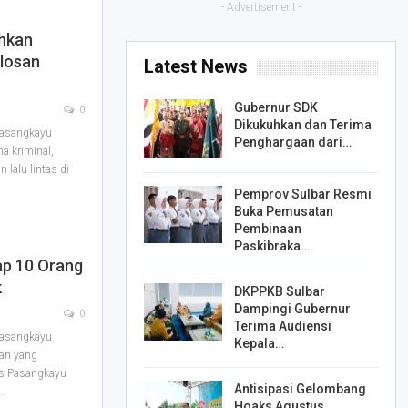
- Advertisement -
hkan
plosan
Latest News
Gubernur SDK
0
Dikukuhkan dan Terima
Pasangkayu
Penghargaan dari…
a kriminal,
lalu lintas di
Pemprov Sulbar Resmi
Buka Pemusatan
Pembinaan
Paskibraka…
ap 10 Orang
k
DKPPKB Sulbar
Dampingi Gubernur
0
Terima Audiensi
Pasangkayu
Kepala…
an yang
es Pasangkayu
Antisipasi Gelombang
…
Hoaks Agustus,