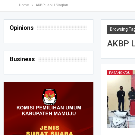
Home
AKBP Leo H.Siagian
Opinions
Browsing Ta
AKBP L
Business
PASANGKAYU