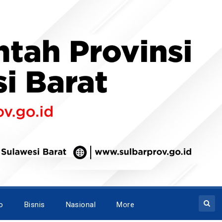
o
Bisnis
Nasional
More