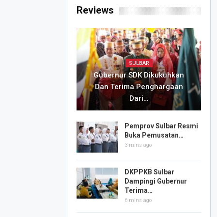
Reviews
SULBAR
Gubernur SDK Dikukuhkan
Dan Terima Penghargaan
Dari…
Pemprov Sulbar Resmi
Buka Pemusatan…
3 mins ago
DKPPKB Sulbar
Dampingi Gubernur
Terima…
6 mins ago