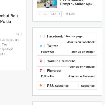
Pemprov Sulbar Ajak…
PREV
NEXT
1 of 1,520
mbut Baik
 Polda
0
Facebook
Like our page
s Mamuju Utara
Join us on Facebook
n Tim
Twitter
nspektorat
Follow Us
Join us on Twitter
ar di
…
Youtube
Subscribe
Join us on Youtube
Pinterest
Follow Us
Join us on Pinterest
RSS
Subscribe
Subscribe