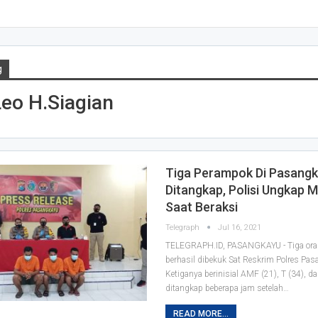
g
eo H.Siagian
Tiga Perampok Di Pasang
Ditangkap, Polisi Ungkap M
Saat Beraksi
Telegraph
Jul 16, 2021
TELEGRAPH.ID, PASANGKAYU - Tiga or
berhasil dibekuk Sat Reskrim Polres Pas
Ketiganya berinisial AMF (21), T (34), d
ditangkap beberapa jam setelah
…
READ MORE...