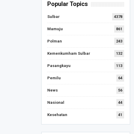
Popular Topics
Sulbar
4378
Mamuju
861
Polman
243
Kemenkumham Sulbar
132
Pasangkayu
113
Pemilu
64
News
56
Nasional
44
Kesehatan
41