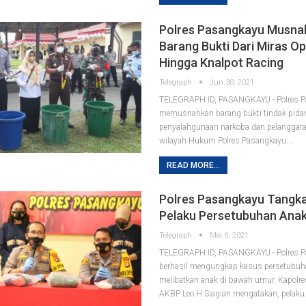
Polres Pasangkayu Musna
Barang Bukti Dari Miras O
Hingga Knalpot Racing
Telegraph
Jun 30, 2021
TELEGRAPH.ID, PASANGKAYU - Polres 
memusnahkan barang bukti tindak pidan
penyalahgunaan narkoba dan pelanggaran 
wilayah Hukum Polres Pasangkayu.
…
READ MORE...
Polres Pasangkayu Tangk
Pelaku Persetubuhan Ana
Telegraph
Mei 6, 2021
TELEGRAPH.ID, PASANGKAYU - Polres 
berhasil mengungkap kasus persetubuh
melibatkan anak di bawah umur.
Kapolr
AKBP Leo H.Siagian mengatakan, pelaku