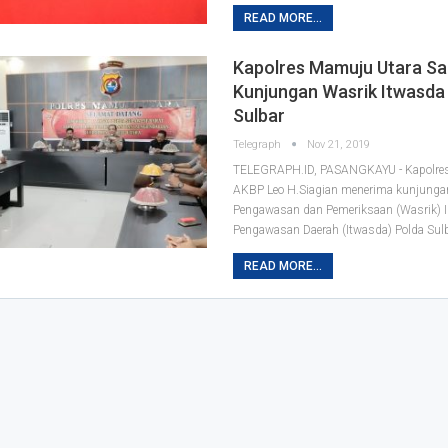
READ MORE...
Kapolres Mamuju Utara Sa
Kunjungan Wasrik Itwasda
Sulbar
Telegraph
Nov 21, 2019
TELEGRAPH.ID, PASANGKAYU - Kapolre
AKBP Leo H.Siagian menerima kunjunga
Pengawasan dan Pemeriksaan (Wasrik) I
Pengawasan Daerah (Itwasda) Polda Sulb
READ MORE...