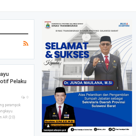
kayu
otif Pelaku
0
ang perampok
angkayu.
an AR (20)